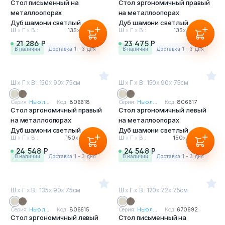
Стол письменный на
Стол эргономичный правый
металлоопорах
на металлоопорах
Дуб шамони светлый
Дуб шамони светлый
Ш
х
Г
х
В :
135
х
75
х
75см
Ш
х
Г
х
В :
135
х
90
х
75см
21 286 Р
23 475 Р
в наличии
Доставка 1 - 3 дня
в наличии
Доставка 1 - 3 дня
Ш
х
Г
х
В : 150
х
90
х
75см
Ш
х
Г
х
В : 150
х
90
х
75см
Серия:
Нью л...
Код:
806618
Серия:
Нью л...
Код:
806617
Стол эргономичный правый
Стол эргономичный левый
на металлоопорах
на металлоопорах
Дуб шамони светлый
Дуб шамони светлый
Ш
х
Г
х
В :
150
х
90
х
75см
Ш
х
Г
х
В :
150
х
90
х
75см
24 548 Р
24 548 Р
в наличии
Доставка 1 - 3 дня
в наличии
Доставка 1 - 3 дня
Ш
х
Г
х
В : 135
х
90
х
75см
Ш
х
Г
х
В : 120
х
72
х
75см
Серия:
Нью л...
Код:
806615
Серия:
Нью л...
Код:
670692
Стол эргономичный левый
Стол письменный на