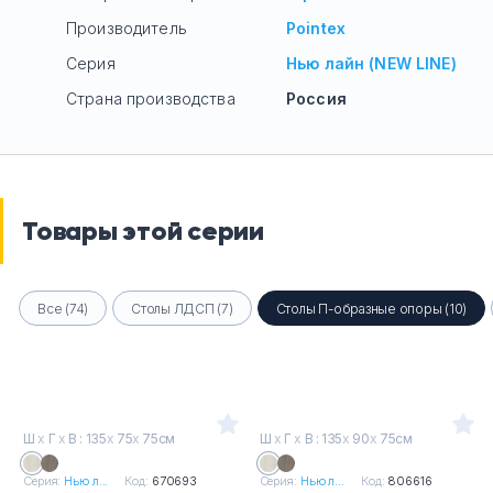
Производитель
Pointex
Серия
Нью лайн (NEW LINE)
Страна производства
Россия
Товары этой серии
Все (74)
Столы ЛДСП (7)
Столы П-образные опоры (10)
Ш
х
Г
х
В : 135
х
75
х
75см
Ш
х
Г
х
В : 135
х
90
х
75см
Серия:
Нью л...
Код:
670693
Серия:
Нью л...
Код:
806616