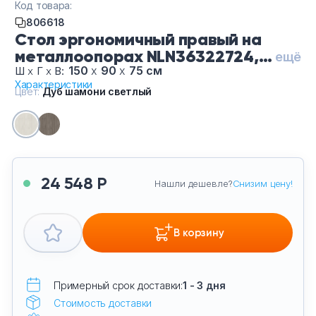
Код товара:
Тумбы офисные
806618
Стол эргономичный правый на
Офисные шкафы
металлоопорах NLN36322724,
ещё
цвет Дуб шамони светлый
150
х
90
х
75 см
Ш
х
Г
х
В:
Офисные диваны
Характеристики
Цвет:
Дуб шамони светлый
Сейфы и металлическая мебель
Обеденная зона
24 548 Р
Нашли дешевле?
Снизим цену!
Искусственные растения
Кашпо
В корзину
Примерный срок доставки:
1 - 3 дня
Стоимость доставки