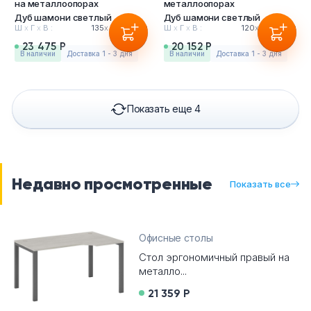
на металлоопорах
металлоопорах
Дуб шамони светлый
Дуб шамони светлый
Ш
х
Г
х
В :
135
х
90
х
75см
Ш
х
Г
х
В :
120
х
72
х
75см
23 475 Р
20 152 Р
в наличии
Доставка 1 - 3 дня
в наличии
Доставка 1 - 3 дня
Показать еще 4
Недавно просмотренные
Показать все
Офисные столы
Стол эргономичный правый на
металло...
21 359 Р