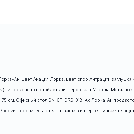
Лорка-Ан, цвет Акация Лорка, цвет опор Антрацит, заглушка
)" и прекрасно подойдет для персонала. У стола Mеталлока
та 75 см. Офисный стол
SN-6T1.DRS-013-Ак Лорка-Ан
продаетс
оссии, торопитесь сделать заказ в интернет-магазине orgm