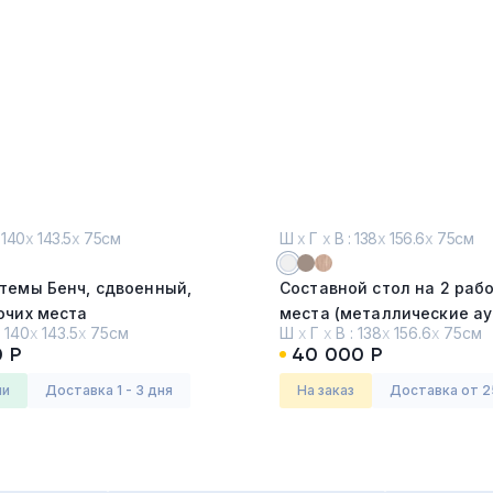
 140
х
143.5
х
75см
Ш
х
Г
х
В : 138
х
156.6
х
75см
темы Бенч, сдвоенный,
Составной стол на 2 раб
очих места
места (металлические ау
:
140
х
143.5
х
75см
Ш
х
Г
х
В :
138
х
156.6
х
75см
 MATT
Белый (BL)
0 Р
40 000 Р
рредо (ARREDO)
Серия:
Арена (Arena)
ии
Доставка 1 - 3 дня
На заказ
Доставка от 2