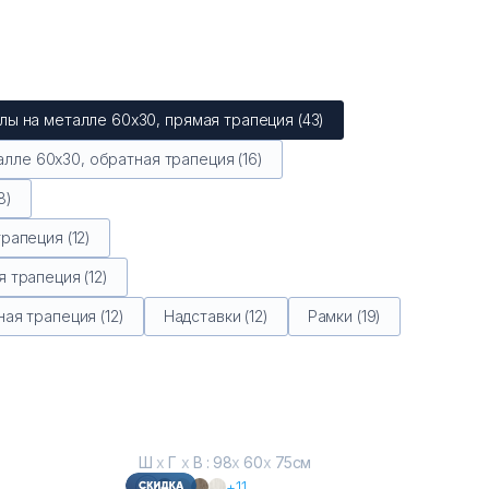
лы на металле 60х30, прямая трапеция (43)
лле 60х30, обратная трапеция (16)
8)
рапеция (12)
 трапеция (12)
ая трапеция (12)
Надставки (12)
Рамки (19)
Ш
х
Г
х
В : 98
х
60
х
75см
+11