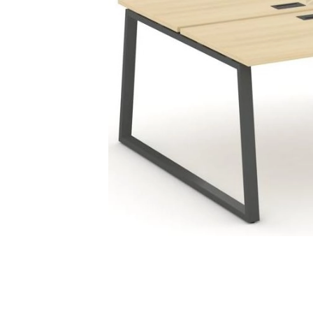
Тумбы офисные
Офисные шкафы
Офисные диваны
Сейфы и металлическая
мебель
Обеденная зона
Искусственные растения
Кашпо