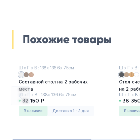
Похожие товары
Ш
х
Г
х
В : 138
х
136.6
х
75см
Ш
х
Г
х
В :
Составной стол на 2 рабочих
Стол сис
места
на 2 раб
Ш
х
Г
х
В :
138
х
136.6
х
75см
Ш
х
Г
х
В 
Белый (BL)
GRAPHIT
32 150 Р
38 35
Серия:
Арена (Arena)
Серия:
А
в наличии
Доставка 1 - 3 дня
в налич