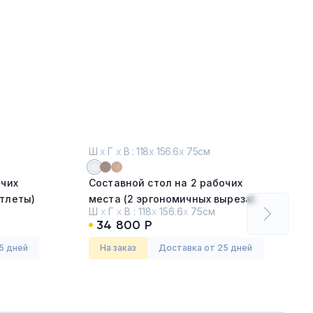
Ш
х
Г
х
В : 118
х
156.6
х
75см
очих
Составной стол на 2 рабочих
тлеты)
места (2 эргономичных выреза)
Ш
х
Г
х
В :
118
х
156.6
х
75см
Белый (BL)
34 800 Р
Серия:
Арена (Arena)
5 дней
На заказ
Доставка от 25 дней