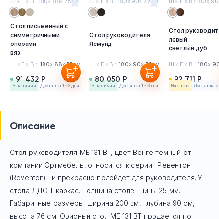
Ш
х
Г
х
В : 180
х
88
х
75см
Ш
х
Г
х
В : 180
х
90
х
76см
Ш
х
Г
х
В : 180
х
90
Стол письменный с
Стол руководит
симметричными
Стол руководителя
левый
опорами
Ясмунд
светлый дуб
вяз
Ш
х
Г
х
В :
180
х
88
х
75см
Ш
х
Г
х
В :
180
х
90
х
76см
Ш
х
Г
х
В :
180
х
9
91 432 Р
80 050 Р
92 711 Р
в наличии
Доставка 1 - 3 дня
в наличии
Доставка 1 - 3 дня
На заказ
Доставка о
Описание
Стол руководителя МЕ 131 ВТ, цвет Венге темный
от
компании Оргмебель, относится к серии "Ревентон
(Reventon)" и прекрасно подойдет для руководителя. У
стола ЛДСП-каркас. Толщина столешницы 25 мм.
Габаритные размеры: ширина 200 см, глубина 90 см,
высота 76 см. Офисный стол
МЕ 131 ВТ
продается по