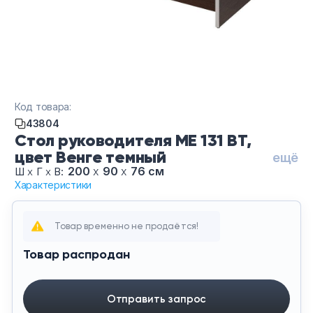
Тумбы офисные
Офисные шкафы
Офисные диваны
Код товара:
Сейфы и металлическая мебель
43804
Стол руководителя МЕ 131 ВТ,
цвет Венге темный
Обеденная зона
ещё
200
х
90
х
76 см
Ш
х
Г
х
В:
Характеристики
Искусственные растения
Товар временно не продаётся!
Кашпо
Товар распродан
Отправить запрос