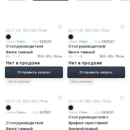
Ш
х
Г
х
В : 180
х
90
х
76см
Ш
х
Г
х
В : 180
х
90
х
76см
Серия:
Ревен...
Код:
628001
Серия:
Ревен...
Код:
589027
Стол руководителя
Стол руководителя
Венге темный
Венге темный
Ш
х
Г
х
В :
180
х
90
х
76см
Ш
х
Г
х
В :
180
х
90
х
76см
Нет в продаже
Нет в продаже
Отправить запрос
Отправить запрос
Нет в наличии
Нет в наличии
Ш
х
Г
х
В : 200
х
90
х
76см
Ш
х
Г
х
В : 180
х
180
х
76см
Серия:
Ревен...
Код:
627997
Серия:
Ревен...
Код:
589031
Стол руководителя с
Стол руководителя
брифинг-приставкой
Венге темный
боковой правой