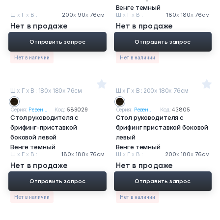
Венге темный
Ш
х
Г
х
В :
200
х
90
х
76см
Ш
х
Г
х
В :
180
х
180
х
76см
Нет в продаже
Нет в продаже
Отправить запрос
Отправить запрос
Нет в наличии
Нет в наличии
Ш
х
Г
х
В : 180
х
180
х
76см
Ш
х
Г
х
В : 200
х
180
х
76см
Серия:
Ревен...
Код:
589029
Серия:
Ревен...
Код:
43805
Стол руководителя с
Стол руководителя с
брифинг-приставкой
брифинг приставкой боковой
боковой левой
левый
Венге темный
Венге темный
Ш
х
Г
х
В :
180
х
180
х
76см
Ш
х
Г
х
В :
200
х
180
х
76см
Нет в продаже
Нет в продаже
Отправить запрос
Отправить запрос
Нет в наличии
Нет в наличии