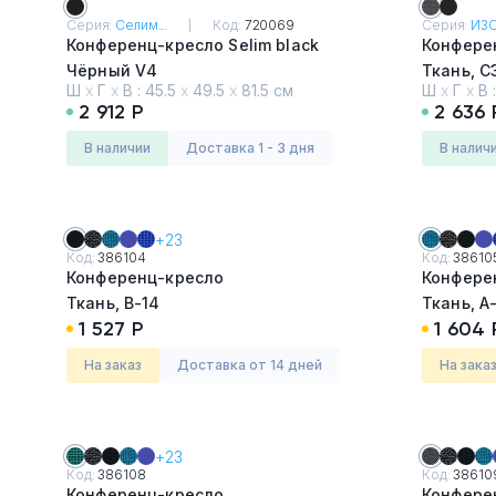
Серия:
Селим...
Код:
720069
Серия:
ИЗО 
Тумбы офисные
Конференц-кресло Selim black
Конферен
Чёрный V4
Ткань, С
Офисные шкафы
Ш
х
Г
х
В :
45.5
х
49.5
х
81.5 см
Ш
х
Г
х
В 
2 912 Р
2 636 
Офисные диваны
в наличии
Доставка 1 - 3 дня
в налич
Сейфы и металлическая
мебель
+23
Код:
386104
Код:
38610
Конференц-кресло
Конфере
Обеденная зона
Ткань, В-14
Ткань, А-
1 527 Р
1 604 
Искусственные растения
На заказ
Доставка от 14 дней
На зака
Кашпо
+23
Код:
386108
Код:
38610
Конференц-кресло
Конфере