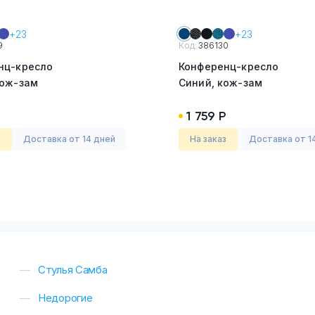
+23
+23
9
Код:
386130
нц-кресло
Конференц-кресло
кож-зам
Синий, кож-зам
1 759 Р
з
Доставка от 14 дней
На заказ
Доставка от 1
Стулья Самба
Недорогие