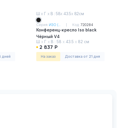
Ш
х
Г
х
В : 58
х
43.5
х
82см
Серия:
ИЗО (...
Код:
720284
Конференц-кресло Iso black
Чёрный V4
Ш
х
Г
х
В :
58
х
43.5
х
82 см
2 837 Р
4 дней
На заказ
Доставка от 21 дня