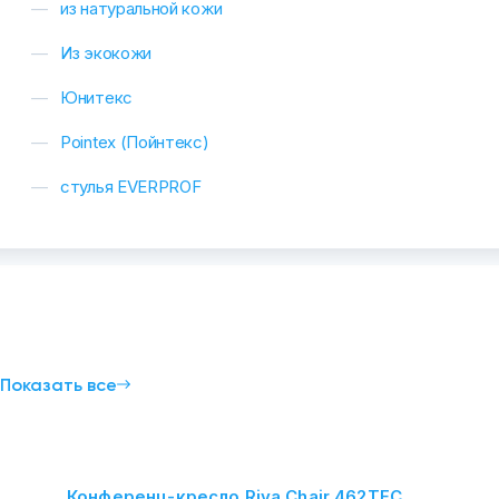
из натуральной кожи
Из экокожи
Юнитекс
Pointex (Пойнтекс)
стулья EVERPROF
и
Показать все
Конференц-кресло Riva Chair 462TEС