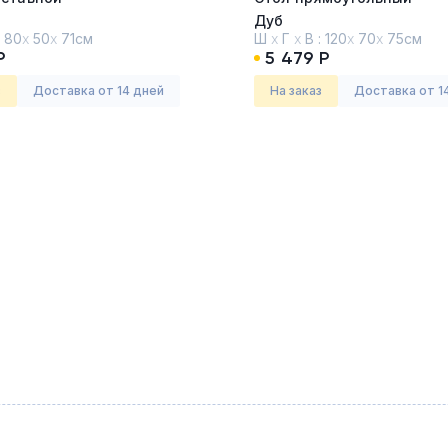
Дуб
:
80
х
50
х
71см
Ш
х
Г
х
В :
120
х
70
х
75см
Р
5 479 Р
з
Доставка от 14 дней
На заказ
Доставка от 1