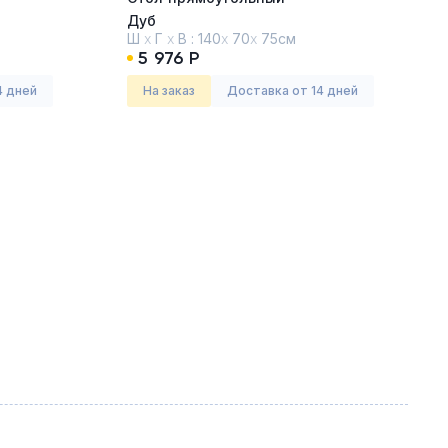
Дуб
Ш
х
Г
х
В :
140
х
70
х
75см
5 976 Р
4 дней
На заказ
Доставка от 14 дней