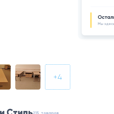
Остал
Мы здесь
+
4
и Стиль
215 товаров