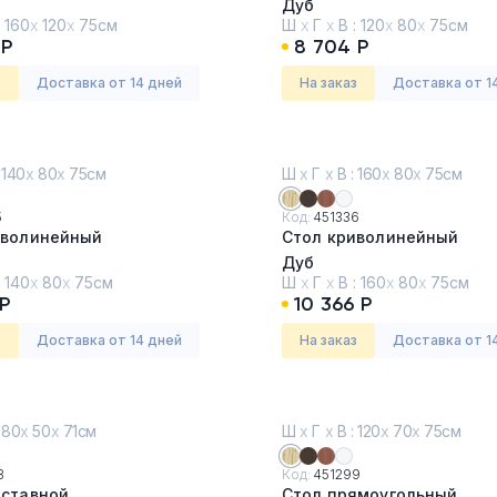
Дуб
:
160
х
120
х
75см
Ш
х
Г
х
В :
120
х
80
х
75см
 Р
8 704 Р
з
Доставка от 14 дней
На заказ
Доставка от 1
 140
х
80
х
75см
Ш
х
Г
х
В : 160
х
80
х
75см
5
Код:
451336
иволинейный
Стол криволинейный
Дуб
:
140
х
80
х
75см
Ш
х
Г
х
В :
160
х
80
х
75см
Р
10 366 Р
з
Доставка от 14 дней
На заказ
Доставка от 1
 80
х
50
х
71см
Ш
х
Г
х
В : 120
х
70
х
75см
8
Код:
451299
иставной
Стол прямоугольный