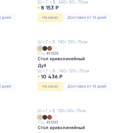
Ш
х
Г
х
В :
140
х
90
х
75см
8 153 Р
4 дней
На заказ
Доставка от 14 дней
Ш
х
Г
х
В : 140
х
120
х
75см
Код:
451329
Стол криволинейный
Дуб
Ш
х
Г
х
В :
140
х
120
х
75см
10 436 Р
4 дней
На заказ
Доставка от 14 дней
Ш
х
Г
х
В : 120
х
80
х
75см
Код:
451333
Стол криволинейный