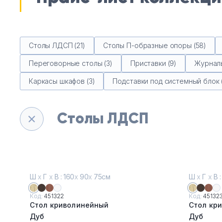
Столы ЛДСП (21)
Столы П-образные опоры (58)
Переговорные столы (3)
Приставки (9)
Журналь
Каркасы шкафов (3)
Подставки под системный блок (
Столы ЛДСП
Ш
х
Г
х
В : 160
х
90
х
75см
Ш
х
Г
х
В :
Код:
451322
Код:
45132
Стол криволинейный
Стол кр
Дуб
Дуб