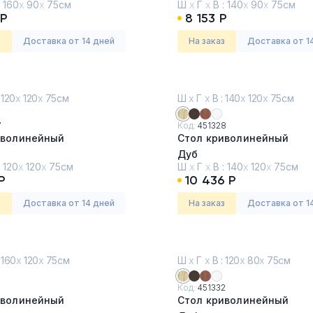
:
160
х
90
х
75см
Ш
х
Г
х
В :
140
х
90
х
75см
 Р
8 153 Р
з
Доставка от 14 дней
На заказ
Доставка от 1
 120
х
120
х
75см
Ш
х
Г
х
В : 140
х
120
х
75см
7
Код:
451328
иволинейный
Стол криволинейный
Дуб
:
120
х
120
х
75см
Ш
х
Г
х
В :
140
х
120
х
75см
Р
10 436 Р
з
Доставка от 14 дней
На заказ
Доставка от 1
 160
х
120
х
75см
Ш
х
Г
х
В : 120
х
80
х
75см
Код:
451332
иволинейный
Стол криволинейный