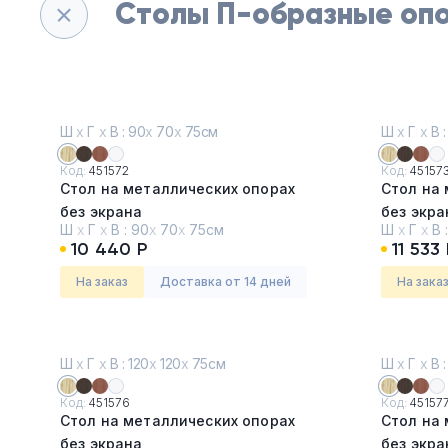
Столы П-образные оп
Ш
х
Г
х
В : 90
х
70
х
75см
Ш
х
Г
х
В :
Код:
451572
Код:
45157
Стол на металлических опорах
Стол на
без экрана
без экра
Ш
х
Г
х
В :
90
х
70
х
75см
Ш
х
Г
х
В 
Дуб
Дуб
10 440 Р
11 533
На заказ
Доставка от 14 дней
На зака
Ш
х
Г
х
В : 120
х
120
х
75см
Ш
х
Г
х
В :
Код:
451576
Код:
45157
Стол на металлических опорах
Стол на
без экрана
без экра