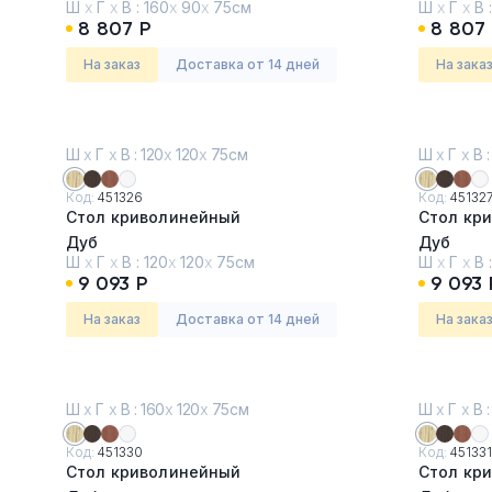
Ш
х
Г
х
В :
160
х
90
х
75см
Ш
х
Г
х
В 
8 807 Р
8 807
На заказ
Доставка от 14 дней
На зака
Ш
х
Г
х
В : 120
х
120
х
75см
Ш
х
Г
х
В :
Код:
451326
Код:
45132
Стол криволинейный
Стол кр
Дуб
Дуб
Ш
х
Г
х
В :
120
х
120
х
75см
Ш
х
Г
х
В 
9 093 Р
9 093 
На заказ
Доставка от 14 дней
На зака
Ш
х
Г
х
В : 160
х
120
х
75см
Ш
х
Г
х
В :
Код:
451330
Код:
451331
Стол криволинейный
Стол кр