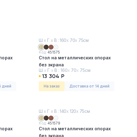
Ш
х
Г
х
В : 160
х
70
х
75см
Код:
451575
порах
Стол на металлических опорах
без экрана
Ш
х
Г
х
В :
160
х
70
х
75см
Дуб
13 304 Р
4 дней
На заказ
Доставка от 14 дней
Ш
х
Г
х
В : 140
х
120
х
75см
Код:
451579
порах
Стол на металлических опорах
без экрана