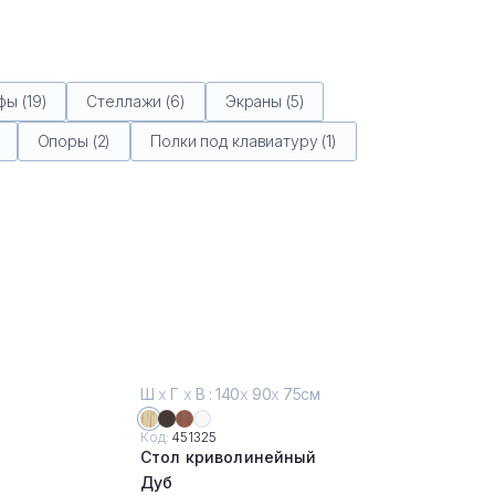
ы (19)
Стеллажи (6)
Экраны (5)
Опоры (2)
Полки под клавиатуру (1)
Ш
х
Г
х
В : 140
х
90
х
75см
Код:
451325
Стол криволинейный
Дуб