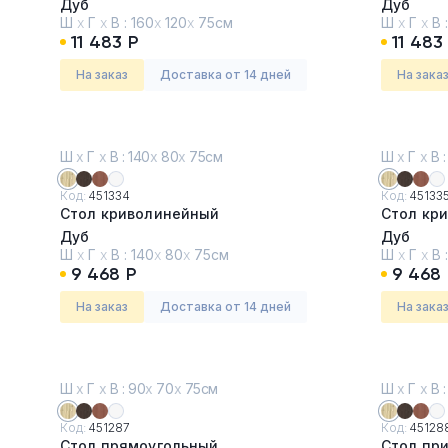
Дуб
Дуб
Ш
х
Г
х
В :
160
х
120
х
75см
Ш
х
Г
х
В 
11 483 Р
11 483
На заказ
Доставка от 14 дней
На зака
Ш
х
Г
х
В : 140
х
80
х
75см
Ш
х
Г
х
В :
Код:
451334
Код:
45133
Стол криволинейный
Стол кр
Дуб
Дуб
Ш
х
Г
х
В :
140
х
80
х
75см
Ш
х
Г
х
В 
9 468 Р
9 468 
На заказ
Доставка от 14 дней
На зака
Ш
х
Г
х
В : 90
х
70
х
75см
Ш
х
Г
х
В :
Код:
451287
Код:
45128
Стол прямоугольный
Стол пр