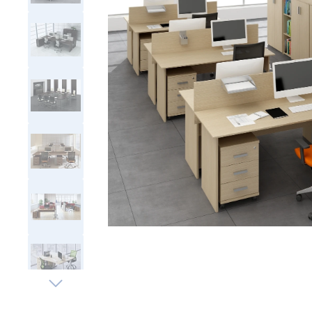
Тумбы офисные
Офисные шкафы
Офисные диваны
Сейфы и металлическая
мебель
Обеденная зона
Искусственные растения
Кашпо