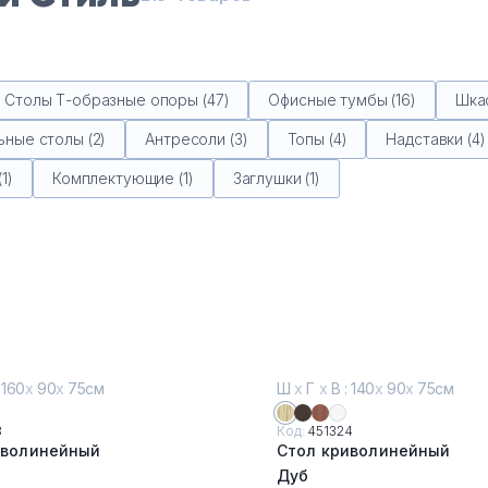
Столы Т-образные опоры (47)
Офисные тумбы (16)
Шкаф
ные столы (2)
Антресоли (3)
Топы (4)
Надставки (4)
1)
Комплектующие (1)
Заглушки (1)
 160
х
90
х
75см
Ш
х
Г
х
В : 140
х
90
х
75см
3
Код:
451324
иволинейный
Стол криволинейный
Дуб