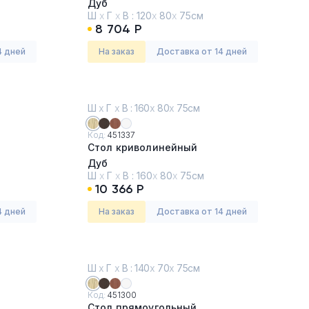
Дуб
Ш
х
Г
х
В :
120
х
80
х
75см
8 704 Р
4 дней
На заказ
Доставка от 14 дней
Ш
х
Г
х
В : 160
х
80
х
75см
Код:
451337
Стол криволинейный
Дуб
Ш
х
Г
х
В :
160
х
80
х
75см
10 366 Р
4 дней
На заказ
Доставка от 14 дней
Ш
х
Г
х
В : 140
х
70
х
75см
Код:
451300
Стол прямоугольный