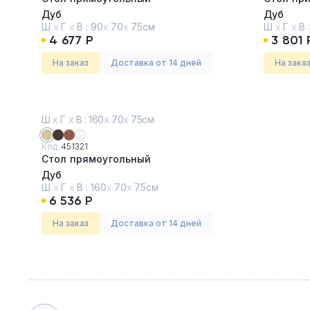
Дуб
Дуб
Ш
х
Г
х
В :
90
х
70
х
75см
Ш
х
Г
х
В 
4 677 Р
3 801 
На заказ
Доставка от 14 дней
На зака
Ш
х
Г
х
В : 160
х
70
х
75см
Код:
451321
Стол прямоугольный
Дуб
Ш
х
Г
х
В :
160
х
70
х
75см
6 536 Р
На заказ
Доставка от 14 дней