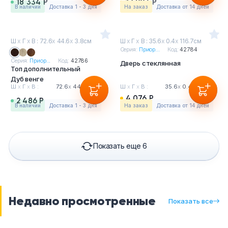
18 334 Р
17 906 Р
в наличии
Доставка 1 - 3 дня
На заказ
Доставка от 14 дней
Ш
х
Г
х
В : 72.6
х
44.6
х
3.8см
Ш
х
Г
х
В : 35.6
х
0.4
х
116.7см
Серия:
Приор...
Код:
42784
Серия:
Приор...
Код:
42786
Дверь стеклянная
Топ дополнительный
Дуб венге
Ш
х
Г
х
В :
72.6
х
44.6
х
3.8см
Ш
х
Г
х
В :
35.6
х
0.4
х
116.7см
4 076 Р
2 486 Р
в наличии
Доставка 1 - 3 дня
На заказ
Доставка от 14 дней
Показать еще 6
Недавно просмотренные
Показать все