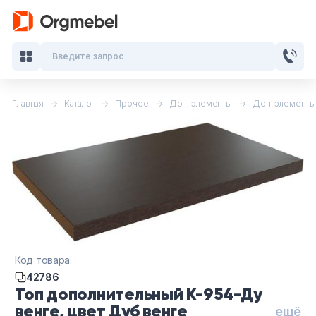
Введите запрос
Главная
Каталог
Прочее
Доп. элементы
Доп. элементы
Кабинеты руководителя
Мебель для персонала
Столы для переговоров
Стойки ресепшн
Офисные кресла и стулья
Код товара:
42786
Офисные столы
Топ дополнительный К-954-Ду
венге, цвет Дуб венге
ещё