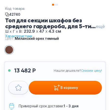
Тумбы офисные
Код товара:
42740
Офисные шкафы
Топ для секции шкафов без
среднего гардероба, для 5-ти
ещё
Офисные диваны
узких шкафов; для 2-х широких
232.9
х
47
х
4.3 см
Ш
х
Г
х
В:
Характеристики
и 1-го узкого; для 1-го широкого
Цвет:
Миланский орех темный
Сейфы и металлическая мебель
и 3-х узких ПК-ПМ-ТП233Х47-Ми
орех темный, цвет Миланский
орех темный
Обеденная зона
Искусственные растения
13 482 Р
Нашли дешевле?
Снизим цену!
Кашпо
В корзину
Примерный срок доставки:
1 - 3 дня