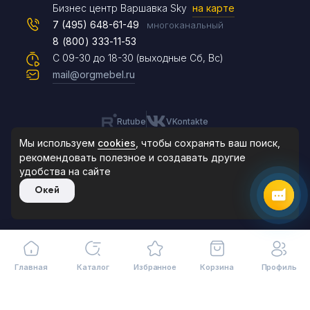
Max
Бизнес центр Варшавка Sky
на карте
7 (495) 648-61-49
многоканальный
8 (800) 333-11-53
Чат на сайте
С 09-30 до 18-30 (выходные Сб, Вс)
mail@orgmebel.ru
Rutube
VKontakte
8 (495) 183-47-87
По будням с 09:30 до 18:30
Мы используем
cookies
, чтобы сохранять ваш поиск,
рекомендовать
полезное и создавать другие
удобства на сайте
© 2006-2026. Orgmebel.ru
Окей
Продажа офисной мебели.
Все права защищены.
Главная
Каталог
Избранное
Корзина
Профиль