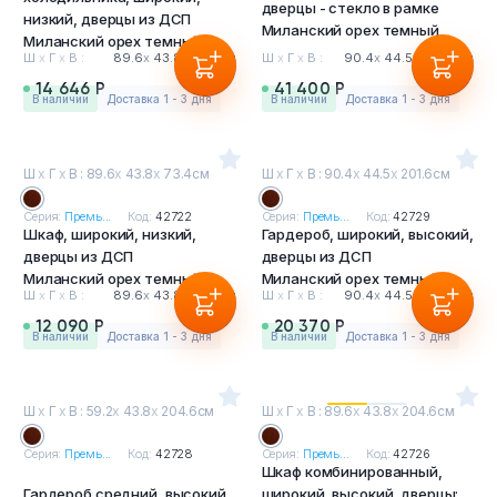
дверцы - стекло в рамке
низкий, дверцы из ДСП
Миланский орех темный
Миланский орех темный
Ш
х
Г
х
В :
89.6
х
43.8
х
73.4см
Ш
х
Г
х
В :
90.4
х
44.5
х
134.4см
14 646 Р
41 400 Р
в наличии
Доставка 1 - 3 дня
в наличии
Доставка 1 - 3 дня
Ш
х
Г
х
В : 89.6
х
43.8
х
73.4см
Ш
х
Г
х
В : 90.4
х
44.5
х
201.6см
Серия:
Премь...
Код:
42722
Серия:
Премь...
Код:
42729
Шкаф, широкий, низкий,
Гардероб, широкий, высокий,
дверцы из ДСП
дверцы из ДСП
Миланский орех темный
Миланский орех темный
Ш
х
Г
х
В :
89.6
х
43.8
х
73.4см
Ш
х
Г
х
В :
90.4
х
44.5
х
201.6см
12 090 Р
20 370 Р
в наличии
Доставка 1 - 3 дня
в наличии
Доставка 1 - 3 дня
Ш
х
Г
х
В : 59.2
х
43.8
х
204.6см
Ш
х
Г
х
В : 89.6
х
43.8
х
204.6см
Серия:
Премь...
Код:
42728
Серия:
Премь...
Код:
42726
Шкаф комбинированный,
Гардероб средний, высокий,
широкий, высокий, дверцы: