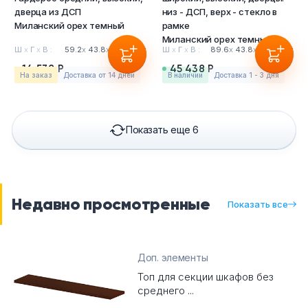
дверца из ДСП
низ - ДСП, верх - стекло в
Миланский орех темный
рамке
Миланский орех темный
Ш
х
Г
х
В :
59.2
х
43.8
х
204.6см
Ш
х
Г
х
В :
89.6
х
43.8
х
204.6см
14 538 Р
45 438 Р
На заказ
Доставка от 14 дней
в наличии
Доставка 1 - 3 дня
Показать еще 6
Недавно просмотренные
Показать все
Доп. элементы
Топ для секции шкафов без
среднего ...