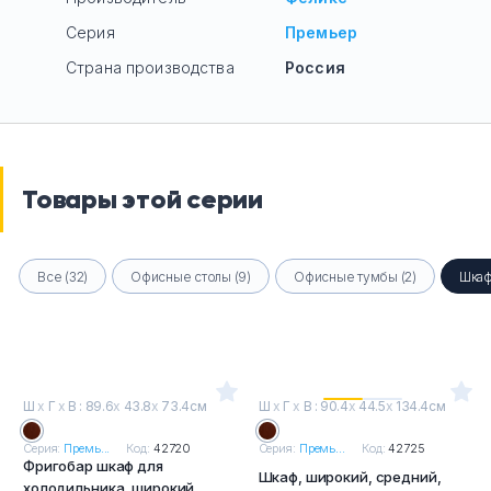
Серия
Премьер
Страна производства
Россия
Товары этой серии
Все (32)
Офисные столы (9)
Офисные тумбы (2)
Шкаф
Ш
х
Г
х
В : 89.6
х
43.8
х
73.4см
Ш
х
Г
х
В : 90.4
х
44.5
х
134.4см
Серия:
Премь...
Код:
42720
Серия:
Премь...
Код:
42725
Фригобар шкаф для
Шкаф, широкий, средний,
холодильника, широкий,