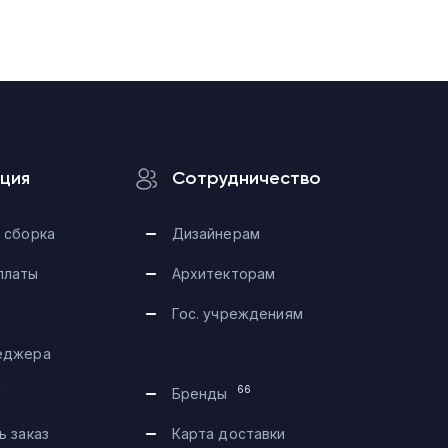
ция
Сотрудничество
 сборка
Дизайнерам
платы
Архитекторам
Гос. учреждениям
еджера
Telegram
66
и
Бренды
Max
ь заказ
Карта доставки