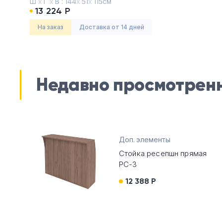
Ш
х
Г
х
В :
144
х
51
х
115см
13 224 Р
На заказ
Доставка от 14 дней
Недавно просмотрен
Доп. элементы
Стойка ресепшн прямая
РС-3
12 388 Р