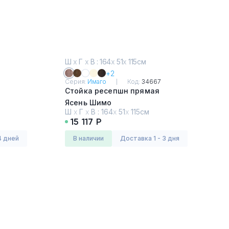
Ш
х
Г
х
В : 164
х
51
х
115см
+2
Серия:
Имаго
Код:
34667
Стойка ресепшн прямая
Ясень Шимо
Ш
х
Г
х
В :
164
х
51
х
115см
15 117 Р
4 дней
в наличии
Доставка 1 - 3 дня