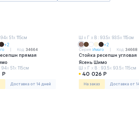
 94
х
51
х
115см
Ш
х
Г
х
В : 93.5
х
93.5
х
115см
+2
+2
го
Код:
34664
Серия:
Имаго
Код:
34668
ресепшн прямая
Стойка ресепшн угловая
имо
Ясень Шимо
:
94
х
51
х
115см
Ш
х
Г
х
В :
93.5
х
93.5
х
115см
 Р
40 026 Р
з
Доставка от 14 дней
На заказ
Доставка от 1