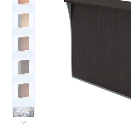
Тумбы офисные
Офисные шкафы
Офисные диваны
Сейфы и металлическая
мебель
Обеденная зона
Искусственные растения
Кашпо