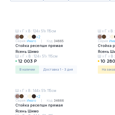
Ш
х
Г
х
В : 124
х
51
х
115см
Ш
х
Г
х
В :
+2
Серия:
Имаго
Код:
34665
Серия:
Има
Стойка ресепшн прямая
Стойка 
Ясень Шимо
Ясень Ш
Ш
х
Г
х
В :
124
х
51
х
115см
Ш
х
Г
х
В 
12 003 Р
10 280
в наличии
Доставка 1 - 3 дня
На зака
Ш
х
Г
х
В : 144
х
51
х
115см
+2
Серия:
Имаго
Код:
34666
Стойка ресепшн прямая
Ясень Шимо