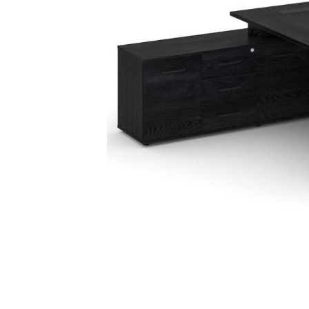
Тумбы офисные
Офисные шкафы
Офисные диваны
Сейфы и металлическая
мебель
Обеденная зона
Искусственные растения
Кашпо