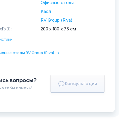
Офисные столы
Касл
RV Group (Riva)
хГхВ):
200 х 180 х 75 см
истики
исные столы RV Group (Riva)
→
ись вопросы?
Консультация
 чтобы помочь!