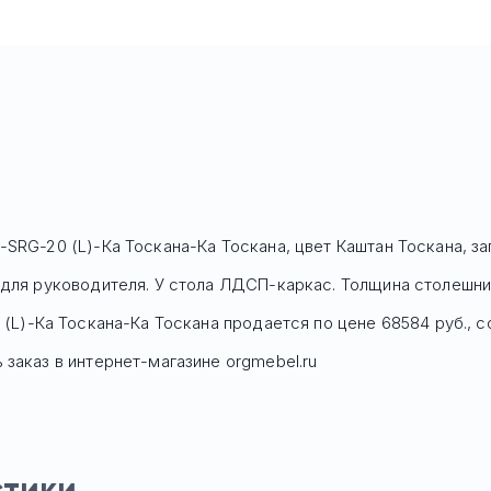
-SRG-20 (L)-Ка Тоскана-Ка Тоскана, цвет Каштан Тоскана, з
 для руководителя. У стола ЛДСП-каркас. Толщина столешни
 (L)-Ка Тоскана-Ка Тоскана
продается по цене
68584
руб
., 
заказ в интернет-магазине orgmebel.ru
стики