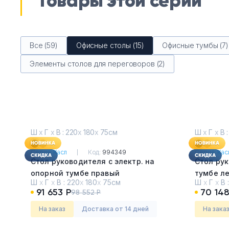
Товары этой серии
Все (59)
Офисные столы (15)
Офисные тумбы (7)
Элементы столов для переговоров (2)
Ш
х
Г
х
В : 220
х
180
х
75см
Ш
х
Г
х
В :
Серия:
Касл
Код:
994349
Серия:
Кас
Стол руководителя с электр. на
Стол ру
опорной тумбе правый
тумбе л
Ш
х
Г
х
В :
220
х
180
х
75см
Ш
х
Г
х
В 
Каштан Тоскана
Каштан 
91 653 Р
70 148
98 552 Р
На заказ
Доставка от 14 дней
На зака