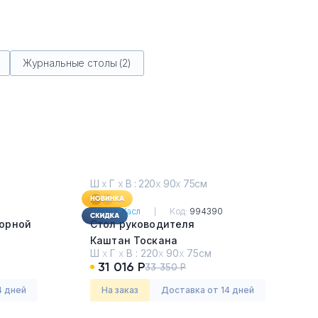
Журнальные столы (2)
Ш
х
Г
х
В : 220
х
90
х
75см
Серия:
Касл
Код:
994390
порной
Стол руководителя
Каштан Тоскана
Ш
х
Г
х
В :
220
х
90
х
75см
31 016 Р
33 350 Р
4 дней
На заказ
Доставка от 14 дней