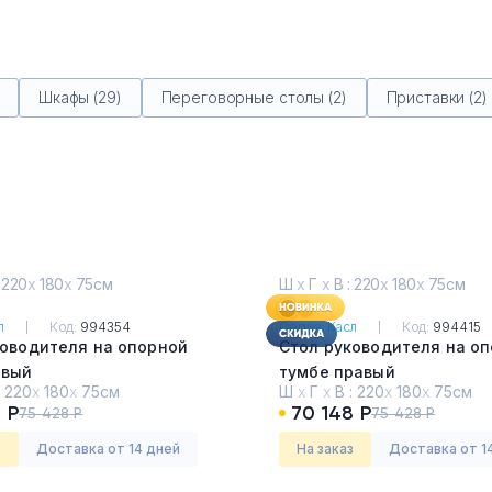
Шкафы (29)
Переговорные столы (2)
Приставки (2)
 220
х
180
х
75см
Ш
х
Г
х
В : 220
х
180
х
75см
л
Код:
994354
Серия:
Касл
Код:
994415
ководителя на опорной
Стол руководителя на о
евый
тумбе правый
:
220
х
180
х
75см
Ш
х
Г
х
В :
220
х
180
х
75см
Тоскана
Каштан Тоскана
 Р
70 148 Р
75 428 Р
75 428 Р
з
Доставка от 14 дней
На заказ
Доставка от 1