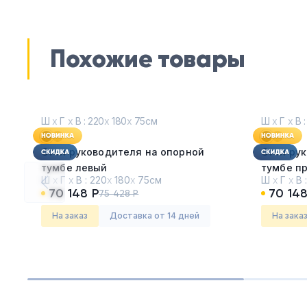
Похожие товары
Ш
х
Г
х
В : 220
х
180
х
75см
Ш
х
Г
х
В :
Стол руководителя на опорной
Стол ру
тумбе левый
тумбе п
Ш
х
Г
х
В :
220
х
180
х
75см
Ш
х
Г
х
В 
Каштан Тоскана
Каштан 
70 148 Р
70 148
75 428 Р
Серия:
Касл
Серия:
К
На заказ
Доставка от 14 дней
На зака