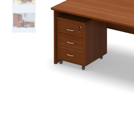
Тумбы офисные
Офисные шкафы
Офисные диваны
Сейфы и металлическая
мебель
Обеденная зона
Искусственные растения
Кашпо