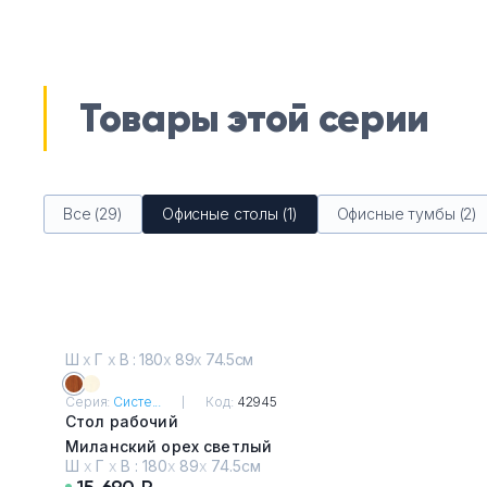
Товары этой серии
Все (29)
Офисные столы (1)
Офисные тумбы (2)
Ш
х
Г
х
В : 180
х
89
х
74.5см
Серия:
Систе...
Код:
42945
Стол рабочий
Миланский орех светлый
Ш
х
Г
х
В :
180
х
89
х
74.5см
15 690 Р