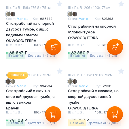
Ш
х
Г
х
В : 166
х
176.8
х
75см
Ш
х
Г
х
В : 206
х
103
х
75см
Серия:
Магне...
Код:
988449
Серия:
Магне...
Код:
821393
Стол рабочий на опорной
Стол рабочий на опорной
двусост тумбе, с ящ, с
угловой тумбе
кодовым замком
OKWOOD/TERRA
OKWOOD/TERRA
Ш
х
Г
х
В :
166
х
176.8
х
75см
Ш
х
Г
х
В :
206
х
103
х
75см
68 863 Р
62 880 Р
в наличии
Доставка 1 - 3 дня
в наличии
Доставка 1 - 3 дня
Ш
х
Г
х
В : 186
х
176.8
х
75см
Ш
х
Г
х
В : 186
х
176.8
х
75см
Серия:
Магне...
Код:
994504
Серия:
Магне...
Код:
821386
Стол рабочий с люч, на
Стол рабочий с лючком, на
опорной двусост тумбе, с
опорной двусоставной
ящ, с замком
тумбе
Брауни
OKWOOD/TERRA
Ш
х
Г
х
В :
186
х
176.8
х
75см
Ш
х
Г
х
В :
186
х
176.8
х
75см
74 108 Р
79 957 Р
в наличии
Доставка 1 - 3 дня
На заказ
Доставка от 14 дней