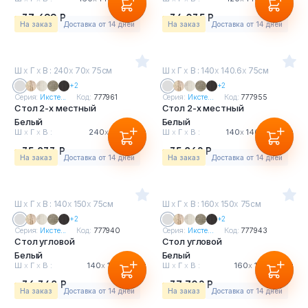
37 699 Р
34 035 Р
На заказ
Доставка от 14 дней
На заказ
Доставка от 14 дней
Ш
х
Г
х
В : 240
х
70
х
75см
Ш
х
Г
х
В : 140
х
140.6
х
75см
+2
+2
Серия:
Иксте...
Код:
777961
Серия:
Иксте...
Код:
777955
Стол 2-х местный
Стол 2-х местный
Белый
Белый
Ш
х
Г
х
В :
240
х
70
х
75см
Ш
х
Г
х
В :
140
х
140.6
х
75см
35 833 Р
35 862 Р
На заказ
Доставка от 14 дней
На заказ
Доставка от 14 дней
Ш
х
Г
х
В : 140
х
150
х
75см
Ш
х
Г
х
В : 160
х
150
х
75см
+2
+2
Серия:
Иксте...
Код:
777940
Серия:
Иксте...
Код:
777943
Стол угловой
Стол угловой
Белый
Белый
Ш
х
Г
х
В :
140
х
150
х
75см
Ш
х
Г
х
В :
160
х
150
х
75см
36 348 Р
37 702 Р
На заказ
Доставка от 14 дней
На заказ
Доставка от 14 дней