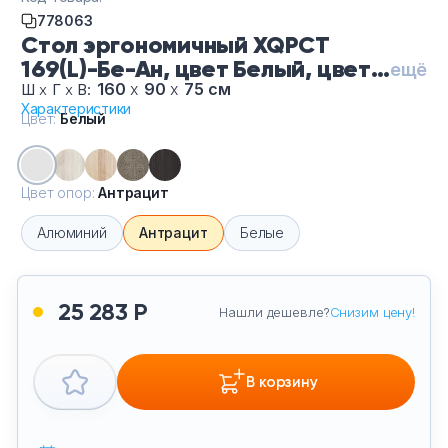
Тумбы офисные
778063
Стол эргономичный XQPCT
169(L)-Бе-Ан, цвет Белый, цвет
Офисные шкафы
ещё
опор Антрацит
160
х
90
х
75 см
Ш
х
Г
х
В:
Характеристики
Офисные диваны
Цвет:
Белый
Сейфы и металлическая мебель
Цвет опор:
Антрацит
Обеденная зона
Алюминий
Антрацит
Белые
Искусственные растения
25 283 Р
Нашли дешевле?
Снизим цену!
Кашпо
В корзину