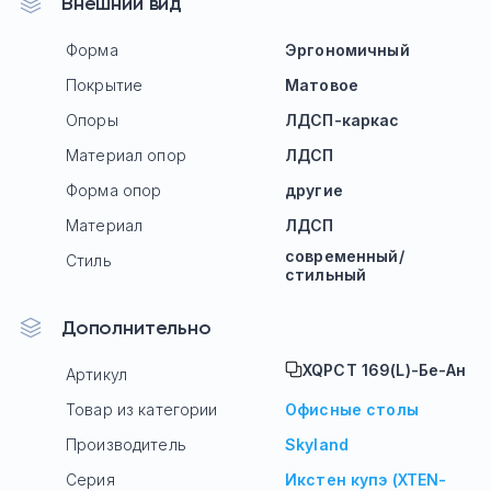
Внешний вид
Форма
Эргономичный
Покрытие
Матовое
Опоры
ЛДСП-каркас
Материал опор
ЛДСП
Форма опор
другие
Материал
ЛДСП
современный/
Стиль
стильный
Дополнительно
XQPCT 169(L)-Бе-Ан
Артикул
Товар из категории
Офисные столы
Производитель
Skyland
Серия
Икстен купэ (XTEN-