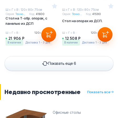
Ш
х
Г
х
В : 120
х
80
х
75см
Ш
х
Г
х
В : 120
х
80
х
75см
Серия:
Техно...
Код:
41600
Серия:
Техно...
Код:
41590
Стол на Т-обр. опорах, с
Стол на опорах из ДСП.
панелью из ДСП
Ш
х
Г
х
В :
120
х
80
х
75см
Ш
х
Г
х
В :
120
х
80
х
75см
21 906 Р
12 508 Р
в наличии
Доставка 1 - 3 дня
в наличии
Доставка 1 - 3 дня
Показать еще 6
Недавно просмотренные
Показать все
Офисные столы