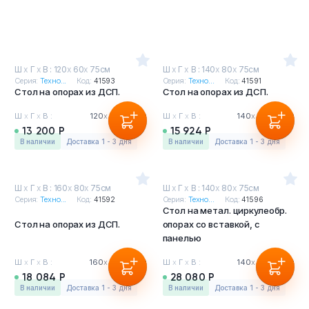
Ш
х
Г
х
В : 120
х
60
х
75см
Ш
х
Г
х
В : 140
х
80
х
75см
Серия:
Техно...
Код:
41593
Серия:
Техно...
Код:
41591
Стол на опорах из ДСП.
Стол на опорах из ДСП.
Ш
х
Г
х
В :
120
х
60
х
75см
Ш
х
Г
х
В :
140
х
80
х
75см
13 200 Р
15 924 Р
в наличии
Доставка 1 - 3 дня
в наличии
Доставка 1 - 3 дня
Ш
х
Г
х
В : 160
х
80
х
75см
Ш
х
Г
х
В : 140
х
80
х
75см
Серия:
Техно...
Код:
41592
Серия:
Техно...
Код:
41596
Стол на метал. циркулеобр.
Стол на опорах из ДСП.
опорах со вставкой, с
панелью
Ш
х
Г
х
В :
160
х
80
х
75см
Ш
х
Г
х
В :
140
х
80
х
75см
18 084 Р
28 080 Р
в наличии
Доставка 1 - 3 дня
в наличии
Доставка 1 - 3 дня