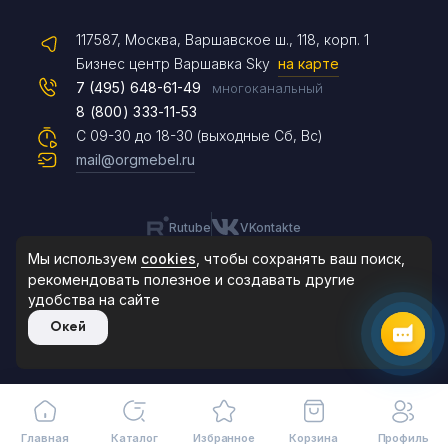
117587, Москва, Варшавское ш., 118, корп. 1
Max
Бизнес центр Варшавка Sky
на карте
7 (495) 648-61-49
многоканальный
8 (800) 333-11-53
Чат на сайте
С 09-30 до 18-30 (выходные Сб, Вс)
mail@orgmebel.ru
Rutube
VKontakte
8 (495) 183-47-87
По будням с 09:30 до 18:30
Мы используем
cookies
, чтобы сохранять ваш поиск,
рекомендовать
полезное и создавать другие
удобства на сайте
© 2006-2026. Orgmebel.ru
Окей
Продажа офисной мебели.
Все права защищены.
Главная
Каталог
Избранное
Корзина
Профиль