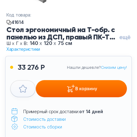
Тумбы офисные
Код товара:
Офисные шкафы
41614
Стол эргономичный на Т-обр. с
панелью из ДСП, правый ПК-ТФ-
Офисные диваны
ещё
СТЭ140Х120П/РД
140
х
120
х
75 см
Ш
х
Г
х
В:
Характеристики
Сейфы и металлическая мебель
33 276 Р
Нашли дешевле?
Снизим цену!
Обеденная зона
Искусственные растения
В корзину
Кашпо
Примерный срок доставки:
от 14 дней
Стоимость доставки
Стоимость сборки