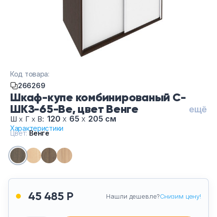
Тумбы офисные
Офисные шкафы
Офисные диваны
Код товара:
Сейфы и металлическая мебель
266269
Шкаф-купе комбинированый С-
ШКЗ-65-Ве, цвет Венге
Обеденная зона
ещё
120
х
65
х
205 см
Ш
х
Г
х
В:
Характеристики
Искусственные растения
Цвет:
Венге
Кашпо
45 485 Р
Нашли дешевле?
Снизим цену!