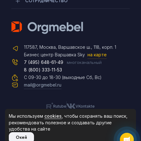
СОТРУДНИЧЕСТВО
Telegram
117587, Москва, Варшавское ш., 118, корп. 1
Max
Бизнес центр Варшавка Sky
на карте
7 (495) 648-61-49
многоканальный
8 (800) 333-11-53
Чат на сайте
С 09-30 до 18-30 (выходные Сб, Вс)
mail@orgmebel.ru
Rutube
VKontakte
8 (495) 183-47-87
По будням с 09:30 до 18:30
Мы используем
cookies
, чтобы сохранять ваш поиск,
рекомендовать
полезное и создавать другие
удобства на сайте
© 2006-2026. Orgmebel.ru
Окей