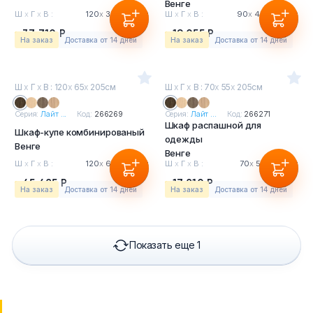
Венге
Ш
х
Г
х
В :
120
х
39
х
205см
Ш
х
Г
х
В :
90
х
40
х
205см
37 710 Р
19 055 Р
На заказ
Доставка от 14 дней
На заказ
Доставка от 14 дней
Ш
х
Г
х
В : 120
х
65
х
205см
Ш
х
Г
х
В : 70
х
55
х
205см
Серия:
Лайт ...
Код:
266269
Серия:
Лайт ...
Код:
266271
Шкаф распашной для
Шкаф-купе комбинированый
одежды
Венге
Венге
Ш
х
Г
х
В :
120
х
65
х
205см
Ш
х
Г
х
В :
70
х
55
х
205см
45 485 Р
17 810 Р
На заказ
Доставка от 14 дней
На заказ
Доставка от 14 дней
Показать еще 1