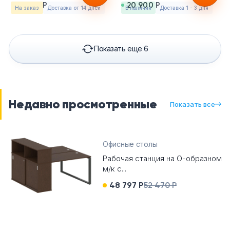
19 329 Р
20 900 Р
На заказ
Доставка от 14 дней
в наличии
Доставка 1 - 3 дня
Показать еще 6
Недавно просмотренные
Показать все
Офисные столы
Рабочая станция на О-образном
м/к с...
48 797 Р
52 470 Р