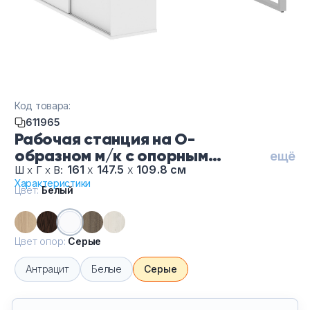
Тумбы офисные
Офисные шкафы
Офисные диваны
Код товара:
Сейфы и металлическая мебель
611965
Рабочая станция на О-
образном м/к с опорным
Обеденная зона
ещё
шкафом-купе БО.РС-СШК-2.2 Т-
161
х
147.5
х
109.8 см
Ш
х
Г
х
В:
Характеристики
Бе-Се, цвет Белый, цвет опор
Искусственные растения
Цвет:
Белый
Серые
Кашпо
Цвет опор:
Серые
Антрацит
Белые
Серые