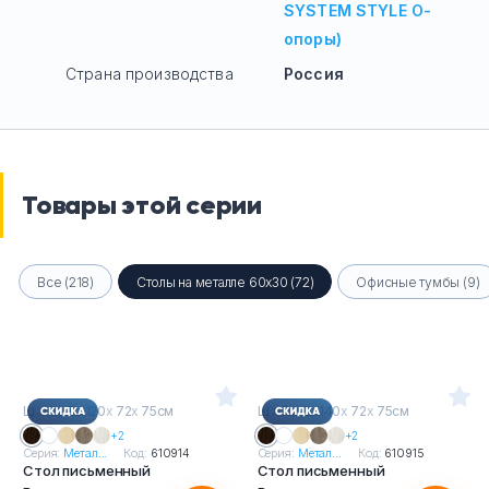
SYSTEM STYLE О-
опоры)
Страна производства
Россия
Товары этой серии
Все (218)
Столы на металле 60х30 (72)
Офисные тумбы (9)
Ш
х
Г
х
В : 120
х
72
х
75см
Ш
х
Г
х
В : 140
х
72
х
75см
+2
+2
Серия:
Метал...
Код:
610914
Серия:
Метал...
Код:
610915
Стол письменный
Стол письменный