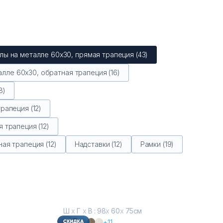
лы на металле 60х30, прямая трапеция (43)
лле 60х30, обратная трапеция (16)
8)
рапеция (12)
 трапеция (12)
ая трапеция (12)
Надставки (12)
Рамки (19)
Ш
х
Г
х
В : 98
х
60
х
75см
+11