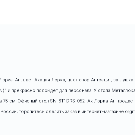
Лорка-Ан, цвет Акация Лорка, цвет опор Антрацит, заглушка
)" и прекрасно подойдет для персонала. У стола Mеталлока
та 75 см. Офисный стол
SN-6T1.DRS-052-Ак Лорка-Ан
продает
России, торопитесь сделать заказ в интернет-магазине orgm