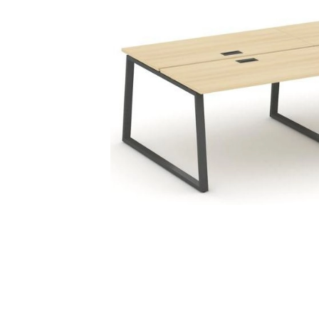
Тумбы офисные
Офисные шкафы
Офисные диваны
Сейфы и металлическая
мебель
Обеденная зона
Искусственные растения
Кашпо