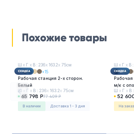
Похожие товары
Ш
х
Г
х
В : 236
х
163.2
х
75см
Ш
х
Г
х
В :
+15
Рабочая станция 2-х сторон.
Рабочая
Белый
м/к с о
Ш
х
Г
х
В :
236
х
163.2
х
75см
Ш
х
Г
х
В 
Венге
65 798 Р
52 60
77 409 Р
Серия:
Стайл проджект фьюжен
Серия:
Ме
(STYLE PROJECT FUSION)
(METAL S
в наличии
Доставка 1 - 3 дня
На зака