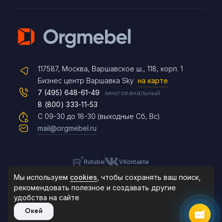
Telegram
117587, Москва, Варшавское ш., 118, корп. 1
Max
Бизнес центр Варшавка Sky
на карте
7 (495) 648-61-49
многоканальный
8 (800) 333-11-53
Чат на сайте
С 09-30 до 18-30 (выходные Сб, Вс)
mail@orgmebel.ru
Rutube
VKontakte
8 (495) 183-47-87
По будням с 09:30 до 18:30
Мы используем
cookies
, чтобы сохранять ваш поиск,
рекомендовать
полезное и создавать другие
удобства на сайте
© 2006-2026. Orgmebel.ru
Окей
Продажа офисной мебели.
Все права защищены.