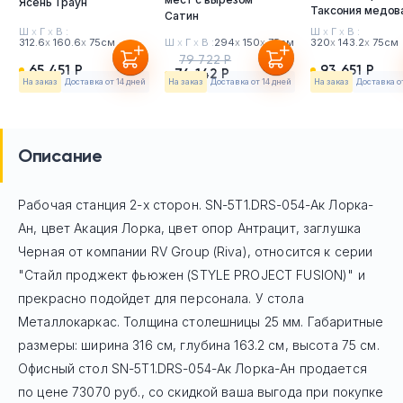
Ясень Траун
Таксония медов
Сатин
Ш
х
Г
х
В :
Ш
х
Г
х
В :
312.6
х
160.6
х
75см
Ш
х
Г
х
В :
294
х
150
х
75см
320
х
143.2
х
75см
79 722 Р
65 451 Р
93 651 Р
74 142 Р
На заказ
Доставка от 14 дней
На заказ
Доставка от 14 дней
На заказ
Доставка о
Описание
Рабочая станция 2-х сторон. SN-5T1.DRS-054-Ак Лорка-
Ан, цвет Акация Лорка, цвет опор Антрацит, заглушка
Черная
от компании RV Group (Riva), относится к серии
"Стайл проджект фьюжен (STYLE PROJECT FUSION)" и
прекрасно подойдет для персонала. У стола
Mеталлокаркас. Толщина столешницы 25 мм. Габаритные
размеры: ширина 316 см, глубина 163.2 см, высота 75 см.
Офисный стол
SN-5T1.DRS-054-Ак Лорка-Ан
продается
по цене
73070
руб
., со скидкой ваша выгода при покупке