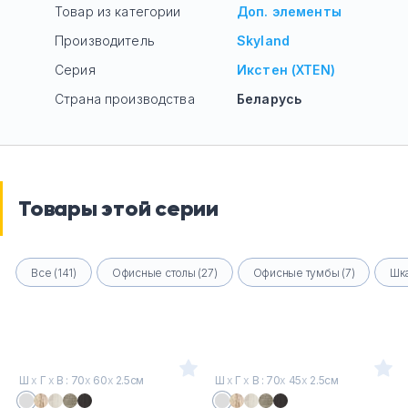
Товар из категории
Доп. элементы
Производитель
Skyland
Серия
Икстен (XTEN)
Страна производства
Беларусь
Товары этой серии
Все (141)
Офисные столы (27)
Офисные тумбы (7)
Шка
Ш
х
Г
х
В : 70
х
60
х
2.5см
Ш
х
Г
х
В : 70
х
45
х
2.5см