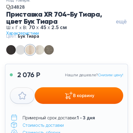
Тумбы офисные
34828
Приставка XR 704-Бу Тиара,
Офисные шкафы
цвет Бук Тиара
ещё
70
х
45
х
2.5 см
Ш
х
Г
х
В:
Характеристики
Офисные диваны
Цвет:
Бук Тиара
Сейфы и металлическая мебель
Обеденная зона
2 076 Р
Нашли дешевле?
Снизим цену!
Искусственные растения
В корзину
Кашпо
Примерный срок доставки:
1 - 3 дня
Стоимость доставки
Стоимость сборки