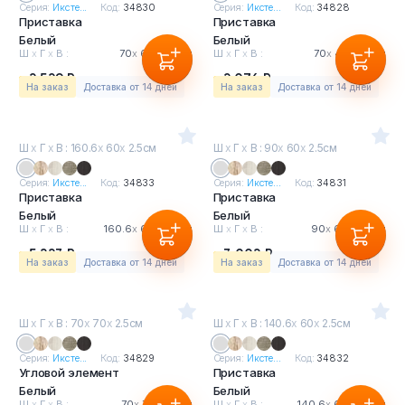
Серия:
Иксте...
Код:
34830
Серия:
Иксте...
Код:
34828
Приставка
Приставка
Белый
Белый
Ш
х
Г
х
В :
70
х
60
х
2.5см
Ш
х
Г
х
В :
70
х
45
х
2.5см
2 529 Р
2 076 Р
На заказ
Доставка от 14 дней
На заказ
Доставка от 14 дней
Ш
х
Г
х
В : 160.6
х
60
х
2.5см
Ш
х
Г
х
В : 90
х
60
х
2.5см
Серия:
Иксте...
Код:
34833
Серия:
Иксте...
Код:
34831
Приставка
Приставка
Белый
Белый
Ш
х
Г
х
В :
160.6
х
60
х
2.5см
Ш
х
Г
х
В :
90
х
60
х
2.5см
5 223 Р
3 002 Р
На заказ
Доставка от 14 дней
На заказ
Доставка от 14 дней
Ш
х
Г
х
В : 70
х
70
х
2.5см
Ш
х
Г
х
В : 140.6
х
60
х
2.5см
Серия:
Иксте...
Код:
34829
Серия:
Иксте...
Код:
34832
Угловой элемент
Приставка
Белый
Белый
Ш
х
Г
х
В :
70
х
70
х
2.5см
Ш
х
Г
х
В :
140.6
х
60
х
2.5см