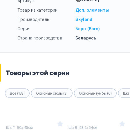
Артикул
Товар из категории
Доп. элементы
Производитель
Skyland
Серия
Борн (Born)
Страна производства
Беларусь
Товары этой серии
Все (133)
Офисные столы (3)
Офисные тумбы (6)
Шка
Ш
х
Г : 90
х
45см
Ш
х
В : 58.2
х
54см