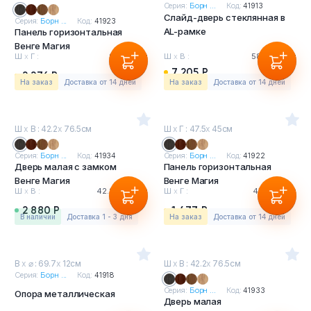
Серия:
Борн ...
Код:
41913
Слайд-дверь стеклянная в
Серия:
Борн ...
Код:
41923
AL-рамке
Панель горизонтальная
Венге Магия
Ш
х
Г :
90
х
45см
Ш
х
В :
58.2
х
54см
7 205 Р
2 276 Р
На заказ
Доставка от 14 дней
На заказ
Доставка от 14 дней
Ш
х
В : 42.2
х
76.5см
Ш
х
Г : 47.5
х
45см
Серия:
Борн ...
Код:
41934
Серия:
Борн ...
Код:
41922
Дверь малая с замком
Панель горизонтальная
Венге Магия
Венге Магия
Ш
х
В :
42.2
х
76.5см
Ш
х
Г :
47.5
х
45см
2 880 Р
1 477 Р
в наличии
Доставка 1 - 3 дня
На заказ
Доставка от 14 дней
В
х
⌀ : 69.7
х
12см
Ш
х
В : 42.2
х
76.5см
Серия:
Борн ...
Код:
41918
Серия:
Борн ...
Код:
41933
Опора металлическая
Дверь малая