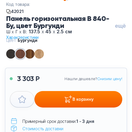
Тумбы офисные
Код товара:
42021
Панель горизонтальная B 840-
Офисные шкафы
Бу, цвет Бургунди
ещё
137.5
х
45
х
2.5 см
Ш
х
Г
х
В:
Офисные диваны
Характеристики
Цвет:
Бургунди
Сейфы и металлическая мебель
Обеденная зона
3 303 Р
Нашли дешевле?
Снизим цену!
Искусственные растения
Кашпо
В корзину
Примерный срок доставки:
1 - 3 дня
Стоимость доставки