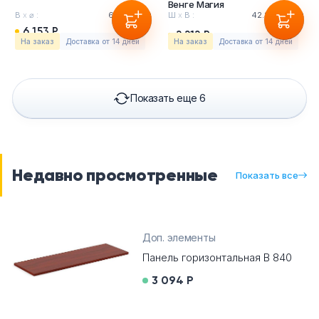
Венге Магия
В
х
⌀ :
69.7
х
12см
Ш
х
В :
42.2
х
76.5см
6 153 Р
2 212 Р
На заказ
Доставка от 14 дней
На заказ
Доставка от 14 дней
Показать еще 6
Недавно просмотренные
Показать все
Доп. элементы
Панель горизонтальная B 840
3 094 Р