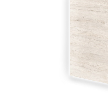
Тумбы офисные
Офисные шкафы
Офисные диваны
Сейфы и металлическая
мебель
Обеденная зона
Искусственные растения
Кашпо