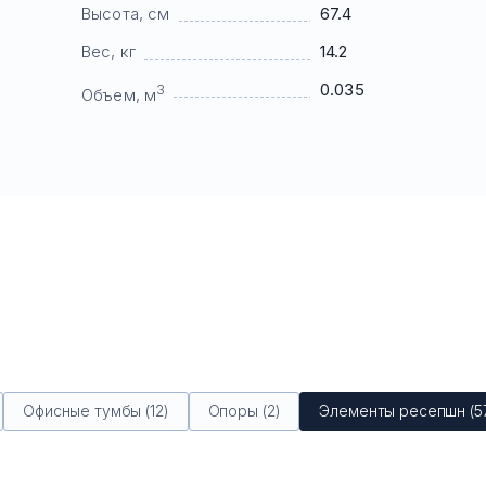
Высота, см
67.4
Вес, кг
14.2
0.035
3
Объем, м
Офисные тумбы (12)
Опоры (2)
Элементы ресепшн (5