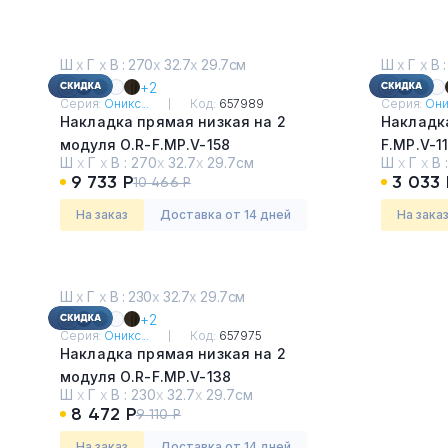
Ш
х
Г
х
В : 270
х
32.7
х
29.7см
Ш
х
Г
х
В :
+2
Серия:
Оникс...
Код:
657989
Серия:
Оник
Накладка прямая низкая на 2
Накладка
модуля О.R-F.MP.V-158
F.MP.V-1
Ш
х
Г
х
В :
270
х
32.7
х
29.7см
Ш
х
Г
х
В 
Денвер Светлый
Денвер 
9 733 Р
3 033 
10 466 Р
На заказ
Доставка от 14 дней
На зака
Ш
х
Г
х
В : 230
х
32.7
х
29.7см
+2
Серия:
Оникс...
Код:
657975
Накладка прямая низкая на 2
модуля О.R-F.MP.V-138
Ш
х
Г
х
В :
230
х
32.7
х
29.7см
Денвер Светлый
8 472 Р
9 110 Р
На заказ
Доставка от 14 дней