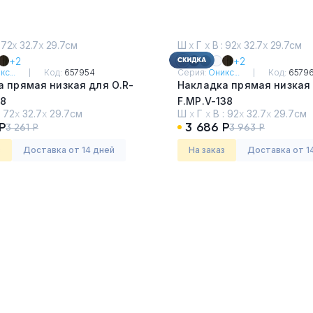
 72
х
32.7
х
29.7см
Ш
х
Г
х
В : 92
х
32.7
х
29.7см
+2
+2
с...
Код:
657954
Серия:
Оникс...
Код:
6579
 прямая низкая для О.R-
Накладка прямая низкая 
18
F.MP.V-138
:
72
х
32.7
х
29.7см
Ш
х
Г
х
В :
92
х
32.7
х
29.7см
Светлый
Денвер Светлый
Р
3 686 Р
3 261 Р
3 963 Р
з
Доставка от 14 дней
На заказ
Доставка от 1