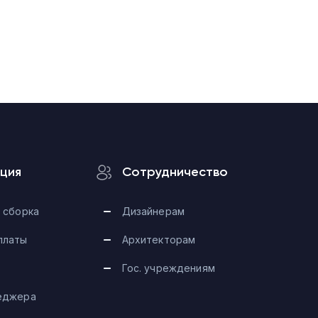
ция
Сотрудничество
 сборка
Дизайнерам
платы
Архитекторам
Гос. учреждениям
еджера
Telegram