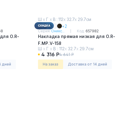
Ш
х
Г
х
В : 112
х
32.7
х
29.7см
+2
68
Серия:
Оникс...
Код:
657982
для О.R-
Накладка прямая низкая для О.R-
F.MP.V-158
Ш
х
Г
х
В :
112
х
32.7
х
29.7см
Денвер Светлый
4 316 Р
4 641 Р
4 дней
На заказ
Доставка от 14 дней