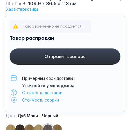
2шт.) CN.DNN-003-Ду Мали
109.9
х
36.5
х
113 см
Ш
х
Г
х
В:
Тумбы офисные
Характеристики
Черный-Бе, цвет Дуб Мали -
Черный, цвет каркаса Белый
Офисные шкафы
Товар временно не продаётся!
Офисные диваны
Товар распродан
Сейфы и металлическая мебель
Отправить запрос
Обеденная зона
Примерный срок доставки:
Искусственные растения
Уточняйте у менеджера
Стоимость доставки
Кашпо
Стоимость сборки
Цвет:
Дуб Мали - Черный