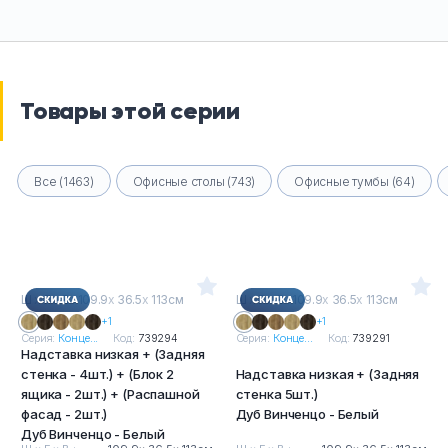
Товары этой серии
Все (1463)
Офисные столы (743)
Офисные тумбы (64)
Ш
х
Г
х
В : 109.9
х
36.5
х
113см
Ш
х
Г
х
В : 109.9
х
36.5
х
113см
+1
+1
Серия:
Конце...
Код:
739294
Серия:
Конце...
Код:
739291
Надставка низкая + (Задняя
стенка - 4шт.) + (Блок 2
Надставка низкая + (Задняя
ящика - 2шт.) + (Распашной
стенка 5шт.)
фасад - 2шт.)
Дуб Винченцо - Белый
Дуб Винченцо - Белый