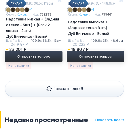
Ш
х
Г
х
В : 109.9
х
36.5
х
113см
Ш
х
Г
х
В : 109.9
х
35
х
148.6см
+1
+1
Серия:
Конце...
Код:
739293
Серия:
Конце...
Код:
739461
Надставка низкая + (Задняя
Надставка высокая +
стенка - 5шт.) + (Блок 2
(Задняя стенка 8шт.)
ящика - 2шт.)
Дуб Винченцо - Белый
Дуб Винченцо - Белый
Ш
х
Г
х
В :
109.9
х
36.5
х
113см
Ш
х
Г
х
В :
109.9
х
35
х
148.6см
24 947 Р
20 222 Р
23 201 Р
18 807 Р
Отправить запрос
Отправить запрос
Нет в наличии
Нет в наличии
Показать еще 6
Недавно просмотренные
Показать все