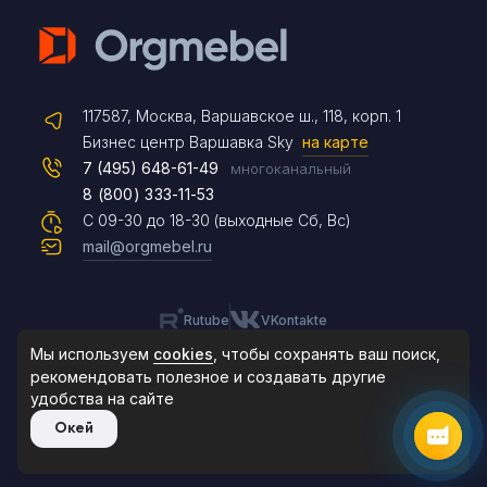
Telegram
117587, Москва, Варшавское ш., 118, корп. 1
Max
Бизнес центр Варшавка Sky
на карте
7 (495) 648-61-49
многоканальный
8 (800) 333-11-53
Чат на сайте
С 09-30 до 18-30 (выходные Сб, Вс)
mail@orgmebel.ru
Rutube
VKontakte
8 (495) 183-47-87
По будням с 09:30 до 18:30
Мы используем
cookies
, чтобы сохранять ваш поиск,
рекомендовать
полезное и создавать другие
удобства на сайте
© 2006-2026. Orgmebel.ru
Окей
Продажа офисной мебели.
Все права защищены.