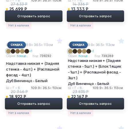
Ш
х
Г
х
В :
109.9
х
36.5
х
113см
Ш
х
Г
х
В :
109.9
х
36.5
х
113см
27 633 Р
14 336 Р
25 699 Р
13 333 Р
Отправить запрос
Отправить запрос
Нет в наличии
Нет в наличии
Ш
х
Г
х
В : 109.9
х
36.5
х
113см
Ш
х
Г
х
В : 109.9
х
36.5
х
113см
+1
+1
Серия:
Конце...
Код:
739292
Серия:
Конце...
Код:
739289
Надставка низкая + (Задняя
Надставка низкая + (Задняя
стенка - 5шт.) + (Блок 1 ящик
стенка - 4шт.) + (Распашной
- 1шт.) + (Распашной фасад -
фасад - 4шт.)
3шт.)
Дуб Винченцо - Белый
Дуб Винченцо - Белый
Ш
х
Г
х
В :
109.9
х
36.5
х
113см
Ш
х
Г
х
В :
109.9
х
36.5
х
113см
20 346 Р
23 835 Р
18 922 Р
22 167 Р
Отправить запрос
Отправить запрос
Нет в наличии
Нет в наличии