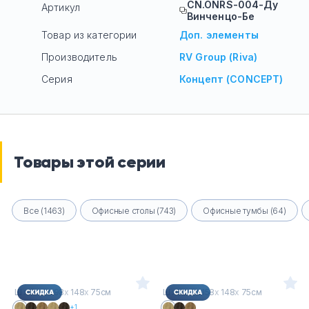
CN.ONRS-004-Ду
Артикул
Винченцо-Бе
Товар из категории
Доп. элементы
Производитель
RV Group (Riva)
Серия
Концепт (CONCEPT)
Товары этой серии
Все (1463)
Офисные столы (743)
Офисные тумбы (64)
Ш
х
Г
х
В : 98
х
148
х
75см
Ш
х
Г
х
В : 158
х
148
х
75см
+1