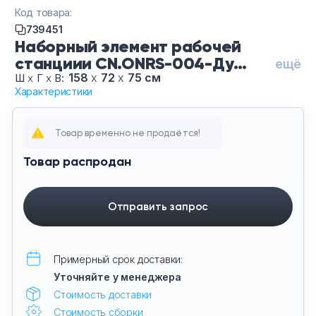
Тумбы офисные
Код товара:
739451
Наборный элемент рабочей
Офисные шкафы
станциии CN.ONRS-004-Ду
ещё
Винченцо-Бе, цвет Дуб
158
х
72
х
75 см
Ш
х
Г
х
В:
Офисные диваны
Характеристики
Винченцо, цвет опор Белые
Сейфы и металлическая мебель
Товар временно не продаётся!
Обеденная зона
Товар распродан
Искусственные растения
Отправить запрос
Кашпо
Примерный срок доставки:
Уточняйте у менеджера
Стоимость доставки
Стоимость сборки