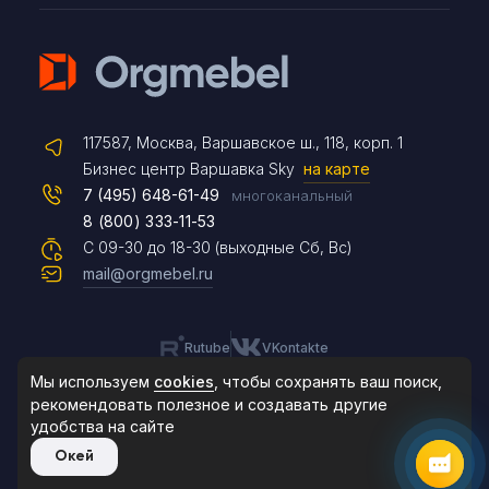
Telegram
117587, Москва, Варшавское ш., 118, корп. 1
Max
Бизнес центр Варшавка Sky
на карте
7 (495) 648-61-49
многоканальный
8 (800) 333-11-53
Чат на сайте
С 09-30 до 18-30 (выходные Сб, Вс)
mail@orgmebel.ru
Rutube
VKontakte
8 (495) 183-47-87
По будням с 09:30 до 18:30
Мы используем
cookies
, чтобы сохранять ваш поиск,
рекомендовать
полезное и создавать другие
удобства на сайте
© 2006-2026. Orgmebel.ru
Окей
Продажа офисной мебели.
Все права защищены.