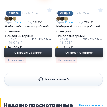
Ш
х
Г
х
В : 138
х
72
х
75см
Ш
х
Г
х
В : 158
х
72
х
75см
Серия:
Конце...
Код:
739310
Серия:
Конце...
Код:
739451
Наборный элемент рабочей
Наборный элемент рабочей
станциии
станциии
Сандал Янтарный
Сандал Янтарный
Ш
х
Г
х
В :
138
х
72
х
75см
Ш
х
Г
х
В :
158
х
72
х
75см
16 046 Р
16 971 Р
14 923 Р
15 783 Р
Отправить запрос
Отправить запрос
Нет в наличии
Нет в наличии
Показать еще 5
Недавно просмотренные
Показать все