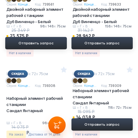
Серия:
Конце...
Код:
739561
Серия:
Конце...
Код:
739633
Двойной наборный элемент
Двойной наборный элемент
рабочей станциии
рабочей станциии
Дуб Винченцо - Белый
Дуб Винченцо - Белый
Ш
х
Г
х
В :
98
х
148
х
75см
Ш
х
Г
х
В :
158
х
148
х
75см
25 349 Р
31 142 Р
23 575 Р
28 962 Р
Отправить запрос
Отправить запрос
Нет в наличии
Нет в наличии
Ш
х
Г
х
В : 98
х
72
х
75см
Ш
х
Г
х
В : 118
х
72
х
75см
Серия:
Конце...
Код:
739308
Серия:
Конце...
Код:
739309
Наборный элемент рабочей
станциии
Наборный элемент рабочей
Сандал Янтарный
станциии
Ш
х
Г
х
В :
118
х
72
х
75см
Сандал Янтарный
15 095 Р
14 038 Р
Ш
х
Г
х
В :
98
х
72
х
75см
Отправить запрос
14 075 Р
13 090 Р
На заказ
Доставка от 14 дней
Нет в наличии