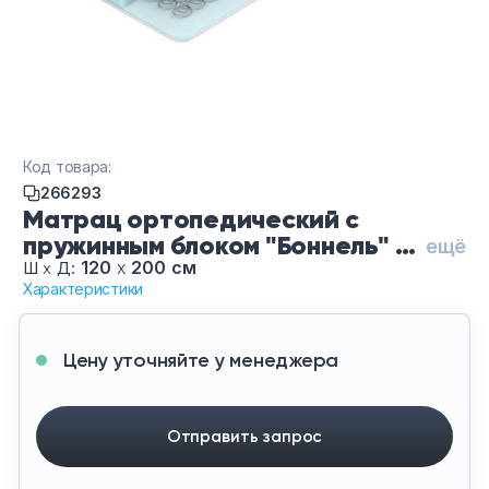
Тумбы офисные
Офисные шкафы
Офисные диваны
Код товара:
Сейфы и металлическая мебель
266293
Матрац ортопедический с
пружинным блоком "Боннель" С-
Обеденная зона
ещё
М-120
120
х
200 см
Ш
х
Д:
Характеристики
Искусственные растения
Кашпо
Цену уточняйте у менеджера
Отправить запрос