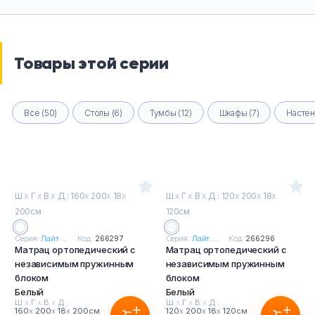
Товары этой серии
Все (50)
Столы (6)
Тумбы (12)
Шкафы (7)
Настен
Ш
х
Г
х
В
х
Д : 160
х
200
х
18
х
Ш
х
Г
х
В
х
Д : 120
х
200
х
18
х
200см
120см
Серия:
Лайт ...
Код:
266297
Серия:
Лайт ...
Код:
266296
Матрац ортопедический с
Матрац ортопедический с
независимым пружинным
независимым пружинным
блоком
блоком
Белый
Белый
Ш
х
Г
х
В
х
Д :
Ш
х
Г
х
В
х
Д :
160
х
200
х
18
х
200см
120
х
200
х
18
х
120см