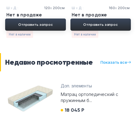
Ш
х
Д :
120
х
200см
Ш
х
Д :
160
х
200см
Нет в продаже
Нет в продаже
Отправить запрос
Отправить запрос
Нет в наличии
Нет в наличии
Недавно просмотренные
Показать все
Доп. элементы
Матрац ортопедический с
пружинным б...
18 045 Р