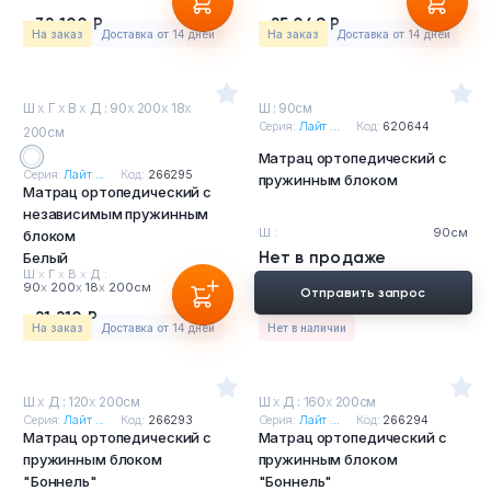
32 100 Р
25 049 Р
На заказ
Доставка от 14 дней
На заказ
Доставка от 14 дней
Ш
х
Г
х
В
х
Д : 90
х
200
х
18
х
Ш : 90см
Серия:
Лайт ...
Код:
620644
200см
Матрац ортопедический с
Серия:
Лайт ...
Код:
266295
пружинным блоком
Матрац ортопедический с
независимым пружинным
Ш :
90см
блоком
Нет в продаже
Белый
Ш
х
Г
х
В
х
Д :
90
х
200
х
18
х
200см
Отправить запрос
21 210 Р
На заказ
Доставка от 14 дней
Нет в наличии
Ш
х
Д : 120
х
200см
Ш
х
Д : 160
х
200см
Серия:
Лайт ...
Код:
266293
Серия:
Лайт ...
Код:
266294
Матрац ортопедический с
Матрац ортопедический с
пружинным блоком
пружинным блоком
"Боннель"
"Боннель"