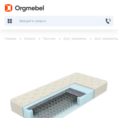
Введите запрос
Главная
Каталог
Прочее
Доп. элементы
Доп. элементы 
Кабинеты руководителя
Мебель для персонала
Столы для переговоров
Стойки ресепшн
Офисные кресла и стулья
Офисные столы