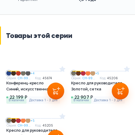
Товары этой серии
+4
+5
Серия:
CH-99...
Код:
45674
Серия:
CH-99...
Код:
45206
Конференц-кресло
Кресло для руководителя
Синий, искусственная кожа
Золотой, сетка
22 199 Р
22 907 Р
в наличии
Доставка 1 - 3 дня
в наличии
Доставка 1 - 3 дня
+5
Серия:
CH-99...
Код:
45205
Кресло для руководителя