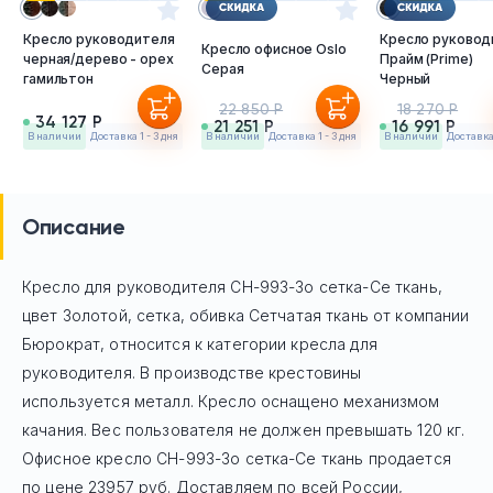
Кресло руководителя
Кресло руковод
Кресло офисное Oslo
черная/дерево - орех
Прайм (Prime)
Серая
гамильтон
Черный
22 850 Р
18 270 Р
34 127 Р
21 251 Р
16 991 Р
в наличии
Доставка 1 - 3 дня
в наличии
Доставка 1 - 3 дня
в наличии
Доставка 
Описание
Кресло для руководителя CH-993-Зо сетка-Се ткань,
цвет Золотой, сетка, обивка Сетчатая ткань
от компании
Бюрократ, относится к категории кресла для
руководителя. В производстве крестовины
используется металл. Кресло оснащено механизмом
качания. Вес пользователя не должен превышать 120 кг.
Офисное кресло
CH-993-Зо сетка-Се ткань
продается
по цене
23957
руб. Доставляем по всей России,