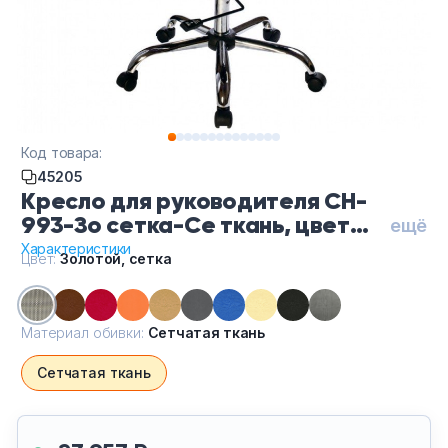
Тумбы офисные
Офисные шкафы
Офисные диваны
Код товара:
Сейфы и металлическая мебель
45205
Кресло для руководителя CH-
993-Зо сетка-Се ткань, цвет
Обеденная зона
ещё
Золотой, сетка, обивка
Характеристики
Цвет:
Золотой, сетка
Сетчатая ткань
Искусственные растения
Кашпо
Материал обивки:
Сетчатая ткань
Сетчатая ткань