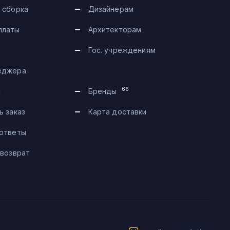
 сборка
Дизайнерам
платы
Архитекторам
Гос. учреждениям
еджера
Telegram
66
и
Бренды
Max
ь заказ
Карта доставки
 ответы
Чат на сайте
 возврат
8 (495) 183-47-87
По будням с 09:30 до 18:30