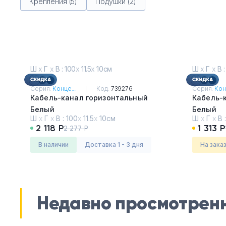
Крепления (5)
Подушки (2)
Ш
х
Г
х
В : 100
х
11.5
х
10см
Ш
х
Г
х
В :
Серия:
Конце...
Код:
739276
Серия:
Кон
Кабель-канал горизонтальный
Кабель-
Белый
Белый
Ш
х
Г
х
В :
100
х
11.5
х
10см
Ш
х
Г
х
В 
2 118 Р
1 313 Р
2 277 Р
в наличии
Доставка 1 - 3 дня
На зака
Недавно просмотрен