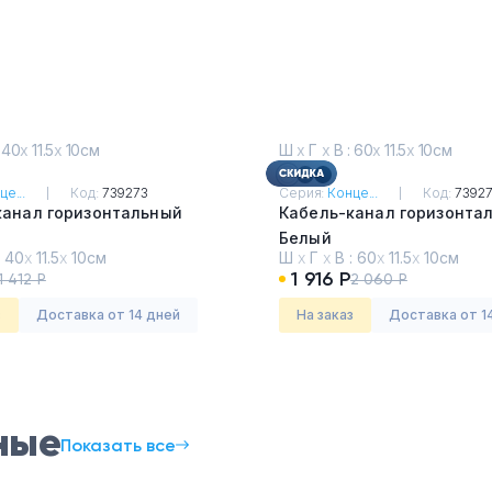
 40
х
11.5
х
10см
Ш
х
Г
х
В : 60
х
11.5
х
10см
це...
Код:
739273
Серия:
Конце...
Код:
7392
канал горизонтальный
Кабель-канал горизонта
Белый
:
40
х
11.5
х
10см
Ш
х
Г
х
В :
60
х
11.5
х
10см
1 916 Р
1 412 Р
2 060 Р
з
Доставка от 14 дней
На заказ
Доставка от 1
ные
Показать все