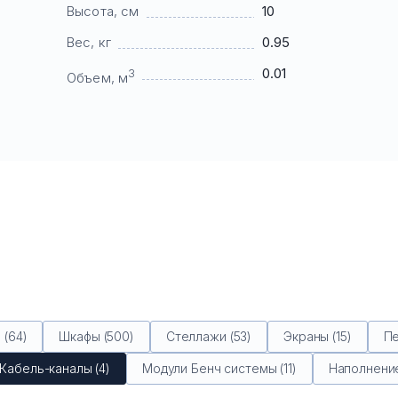
Высота, см
10
Вес, кг
0.95
0.01
3
Объем, м
(64)
Шкафы (500)
Стеллажи (53)
Экраны (15)
Пе
Кабель-каналы (4)
Модули Бенч системы (11)
Наполнение