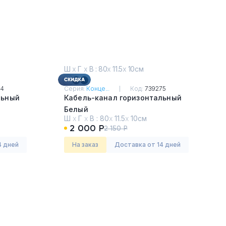
Ш
х
Г
х
В : 80
х
11.5
х
10см
74
Серия:
Конце...
Код:
739275
льный
Кабель-канал горизонтальный
Белый
Ш
х
Г
х
В :
80
х
11.5
х
10см
2 000 Р
2 150 Р
4 дней
На заказ
Доставка от 14 дней