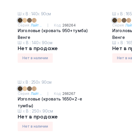
Ш
х
В : 140
х
90см
Ш
х
В : 165
Серия:
Лайт ...
Код:
266264
Серия:
Лайт
Изголовье (кровать 950+тумба)
Изголовь
Венге
Венге
Ш
х
В :
140
х
90см
Ш
х
В :
16
Нет в продаже
Нет в 
Нет в наличии
Нет в н
Ш
х
В : 250
х
90см
Серия:
Лайт ...
Код:
266267
Изголовье (кровать 1650+2-е
тумбы)
Ш
х
В :
250
х
90см
Венге
Нет в продаже
Нет в наличии