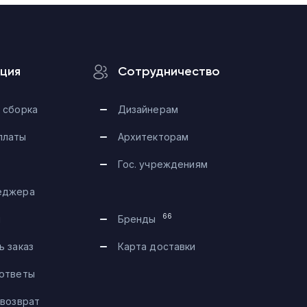
ция
Сотрудничество
 сборка
Дизайнерам
платы
Архитекторам
Гос. учреждениям
еджера
Telegram
66
и
Бренды
Max
ь заказ
Карта доставки
 ответы
Чат на сайте
 возврат