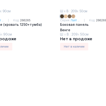
х
90см
Ш
х
В : 209
х
50см
 ...
Код:
266265
Серия:
Лайт ...
Код:
26626
е (кровать 1250+тумба)
Боковая панель
Венге
5
х
90см
Ш
х
В :
209
х
50см
продаже
Нет в продаже
аличии
Нет в наличии