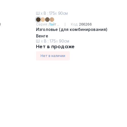
Ш
х
В : 175
х
90см
8
Серия:
Лайт ...
Код:
266266
Изголовье (для комбинирования)
Венге
Ш
х
В :
175
х
90см
Нет в продаже
Нет в наличии