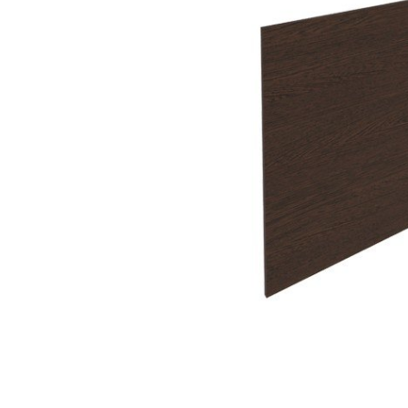
Тумбы офисные
Офисные шкафы
Офисные диваны
Сейфы и металлическая
мебель
Обеденная зона
Искусственные растения
Кашпо