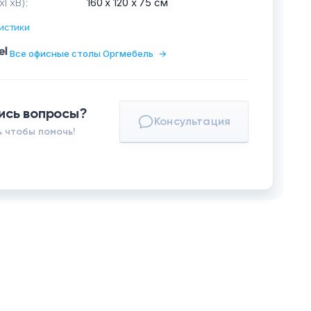
хГхВ):
160 х 120 х 75 см
истики
Все офисные столы Оргмебель
→
ись вопросы?
Консультация
 чтобы помочь!