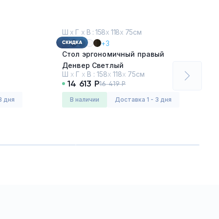
Ш
х
Г
х
В : 158
х
118
х
75см
+3
Стол эргономичный правый
Денвер Светлый
Ш
х
Г
х
В :
158
х
118
х
75см
14 613 Р
16 419 Р
Серия:
Оникс (ONIX)
3 дня
в наличии
Доставка 1 - 3 дня