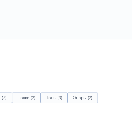
 (7)
Полки (2)
Топы (3)
Опоры (2)