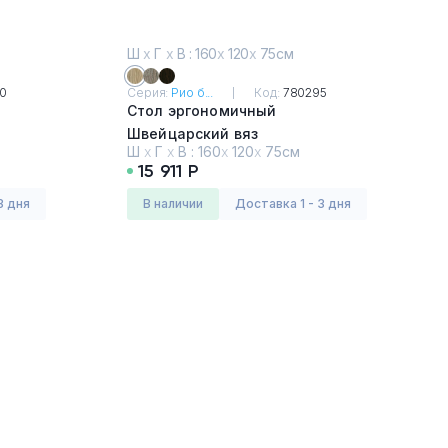
Ш
х
Г
х
В : 160
х
120
х
75см
0
Серия:
Рио б...
Код:
780295
Стол эргономичный
Швейцарский вяз
Ш
х
Г
х
В :
160
х
120
х
75см
15 911 Р
3 дня
в наличии
Доставка 1 - 3 дня