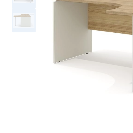
Тумбы офисные
Офисные шкафы
Офисные диваны
Сейфы и металлическая
мебель
Обеденная зона
Искусственные растения
Кашпо