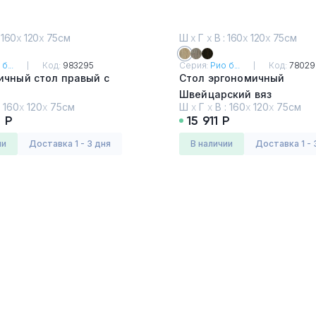
 160
х
120
х
75см
Ш
х
Г
х
В : 160
х
120
х
75см
б...
Код:
983295
Серия:
Рио б...
Код:
78029
ичный стол правый с
Стол эргономичный
Швейцарский вяз
:
160
х
120
х
75см
Ш
х
Г
х
В :
160
х
120
х
75см
ский вяз
 Р
15 911 Р
ии
Доставка 1 - 3 дня
в наличии
Доставка 1 - 