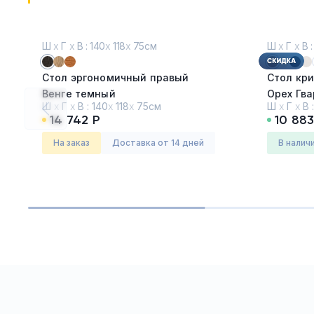
Ш
х
Г
х
В : 140
х
118
х
75см
Ш
х
Г
х
В :
Стол эргономичный правый
Стол кр
Венге темный
Орех
Ш
х
Г
х
В :
140
х
118
х
75см
Ш
х
Г
х
В 
14 742 Р
10 883
Серия:
Формула
Серия:
Ри
На заказ
Доставка от 14 дней
в налич