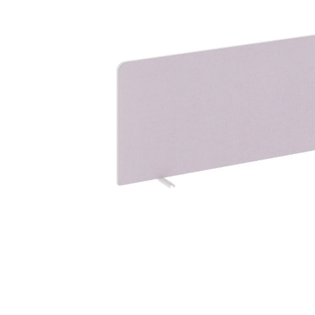
Тумбы офисные
Офисные шкафы
Офисные диваны
Сейфы и металлическая
мебель
Обеденная зона
Искусственные растения
Кашпо