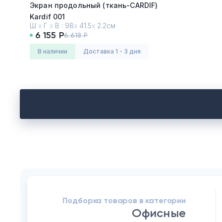
Экран продольный (ткань-CARDIF)
Kardif 001
Ш
х
Г
х
В :
98
х
41.5
х
2.2см
6 155 Р
6 618 Р
в наличии
Доставка 1 - 3 дня
Подборка товаров в категории
Офисные