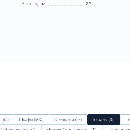
Высота, см
2.2
(64)
Шкафы (500)
Стеллажи (53)
Экраны (15)
Пе
Кабель-каналы (4)
Модули Бенч системы (11)
Наполнение