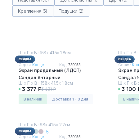
Крепления (5)
Подушки (2)
Ш
х
Г
х
В : 158
х
41.5
х
1.8см
Ш
х
Г
х
В :
Серия:
Конце...
Код:
739153
Серия:
Кон
Экран продольный (ЛДСП)
Экран п
Сандал Янтарный
Сандал 
Ш
х
Г
х
В :
158
х
41.5
х
1.8см
Ш
х
Г
х
В 
3 377 Р
3 100 
3 631 Р
в наличии
Доставка 1 - 3 дня
в налич
Ш
х
Г
х
В : 98
х
41.5
х
2.2см
+5
Серия:
Конце...
Код:
739155