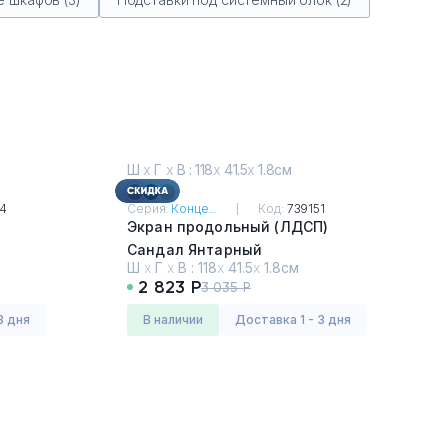
Ш
х
Г
х
В : 118
х
41.5
х
1.8см
54
Серия:
Конце...
Код:
739151
Экран продольный (ЛДСП)
Сандал Янтарный
Ш
х
Г
х
В :
118
х
41.5
х
1.8см
2 823 Р
3 035 Р
3 дня
в наличии
Доставка 1 - 3 дня