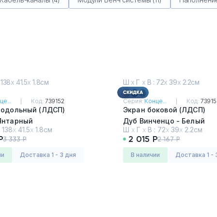
 138
х
41.5
х
1.8см
Ш
х
Г
х
В : 72
х
39
х
2.2см
це...
Код:
739152
Серия:
Конце...
Код:
7391
родольный (ЛДСП)
Экран боковой (ЛДСП)
Янтарный
Дуб Винченцо - Белый
:
138
х
41.5
х
1.8см
Ш
х
Г
х
В :
72
х
39
х
2.2см
Р
2 015 Р
3 333 Р
2 167 Р
ии
Доставка 1 - 3 дня
в наличии
Доставка 1 - 