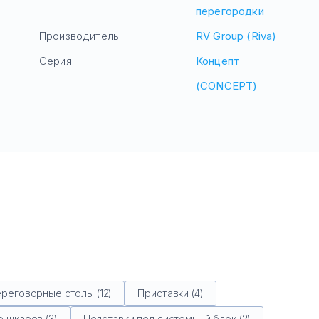
перегородки
Производитель
RV Group (Riva)
Серия
Концепт
(CONCEPT)
реговорные столы (12)
Приставки (4)
 шкафов (3)
Подставки под системный блок (2)