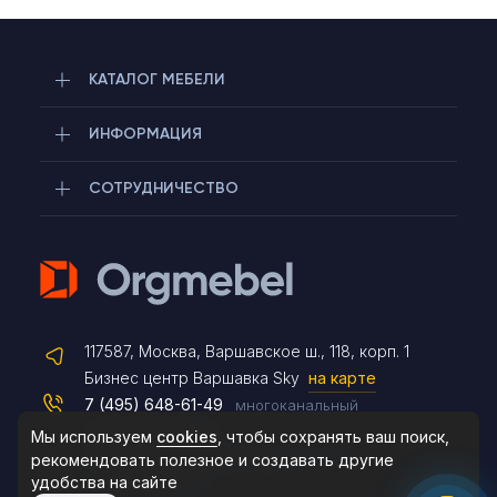
КАТАЛОГ МЕБЕЛИ
ИНФОРМАЦИЯ
Telegram
СОТРУДНИЧЕСТВО
Max
Чат на сайте
117587, Москва, Варшавское ш., 118, корп. 1
Бизнес центр Варшавка Sky
на карте
7 (495) 648-61-49
многоканальный
8 (495) 183-47-87
8 (800) 333-11-53
По будням с 09:30 до 18:30
Мы используем
cookies
, чтобы сохранять ваш поиск,
С 09-30 до 18-30 (выходные Сб, Вс)
рекомендовать
полезное и создавать другие
удобства на сайте
mail@orgmebel.ru