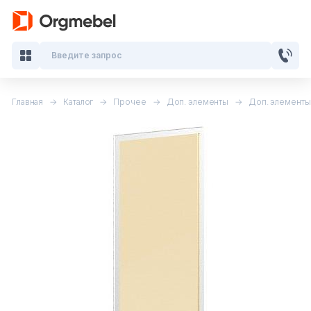
Введите запрос
Главная
Каталог
Прочее
Доп. элементы
Доп. элементы 
Кабинеты руководителя
Мебель для персонала
Столы для переговоров
Стойки ресепшн
Офисные кресла и стулья
Офисные столы