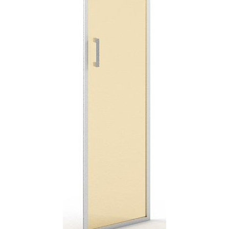
Тумбы офисные
Офисные шкафы
Офисные диваны
Сейфы и металлическая мебель
Обеденная зона
Искусственные растения
Кашпо