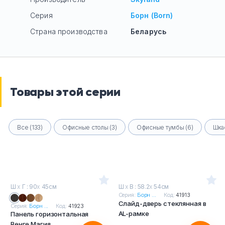
Серия
Борн (Born)
Страна производства
Беларусь
Товары этой серии
Все (133)
Офисные столы (3)
Офисные тумбы (6)
Шка
Ш
х
Г : 90
х
45см
Ш
х
В : 58.2
х
54см
Серия:
Борн ...
Код:
41913
Слайд-дверь стеклянная в
Серия:
Борн ...
Код:
41923
AL-рамке
Панель горизонтальная
Венге Магия