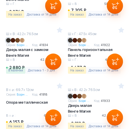
Ш
х
Г :
90
х
45см
Ш
х
В :
58.2
х
54см
7 205 Р
2 276 Р
На заказ
Доставка от 14 дней
На заказ
Доставка от 14 дней
Ш
х
В : 42.2
х
76.5см
Ш
х
Г : 47.5
х
45см
Серия:
Борн ...
Код:
41934
Серия:
Борн ...
Код:
41922
Дверь малая с замком
Панель горизонтальная
Венге Магия
Венге Магия
Ш
х
В :
42.2
х
76.5см
Ш
х
Г :
47.5
х
45см
2 880 Р
1 477 Р
в наличии
Доставка 1 - 3 дня
На заказ
Доставка от 14 дней
В
х
⌀ : 69.7
х
12см
Ш
х
В : 42.2
х
76.5см
Серия:
Борн ...
Код:
41918
Серия:
Борн ...
Код:
41933
Опора металлическая
Дверь малая
Венге Магия
В
х
⌀ :
69.7
х
12см
Ш
х
В :
42.2
х
76.5см
6 153 Р
2 212 Р
На заказ
Доставка от 14 дней
На заказ
Доставка от 14 дней