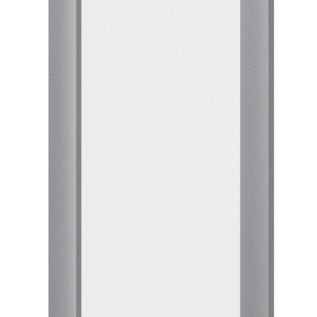
Тумбы офисные
Офисные шкафы
Офисные диваны
Сейфы и металлическая мебель
Обеденная зона
Искусственные растения
Кашпо