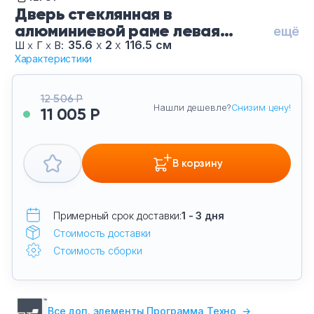
Дверь стеклянная в
алюминиевой раме левая
ещё
К-980.СР.ЛВ.Ф
35.6
х
2
х
116.5 см
Ш
х
Г
х
В:
Характеристики
12 506 Р
Нашли дешевле?
Снизим цену!
11 005 Р
В корзину
Примерный срок доставки:
1 - 3 дня
Стоимость доставки
Стоимость сборки
Все доп. элементы Программа Техно
→