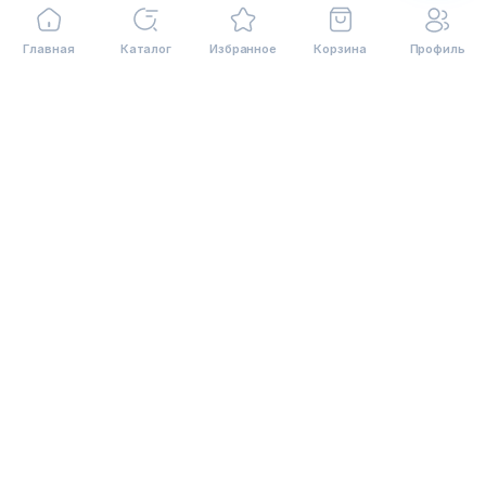
СОТРУДНИЧЕСТВО
Главная
Каталог
Избранное
Корзина
Профиль
117587, Москва, Варшавское ш., 118, корп. 1
Бизнес центр Варшавка Sky
на карте
7 (495) 648-61-49
многоканальный
8 (800) 333-11-53
С 09-30 до 18-30 (выходные Сб, Вс)
mail@orgmebel.ru
Rutube
VKontakte
© 2006-2026. Orgmebel.ru