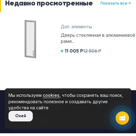
Недавно просмотренные
Показать все
Telegram
Доп. элементы
Max
Дверь стеклянная в алюминиевой
раме...
11 005 Р
12 506 Р
Чат на сайте
8 (495) 183-47-87
По будням с 09:30 до 18:30
Мы используем
cookies
, чтобы сохранять ваш поиск,
рекомендовать
полезное и создавать другие
КАТАЛОГ МЕБЕЛИ
удобства на сайте
Окей
ИНФОРМАЦИЯ