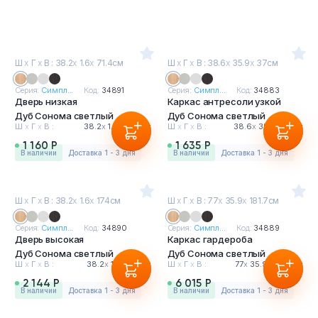
Ш
х
Г
х
В : 38.2
х
1.6
х
71.4см
Ш
х
Г
х
В : 38.6
х
35.9
х
37см
Серия:
Симпл...
Код:
34891
Серия:
Симпл...
Код:
34883
Дверь низкая
Каркас антресоли узкой
Дуб Сонома светлый
Дуб Сонома светлый
Ш
х
Г
х
В :
38.2
х
1.6
х
71.4см
Ш
х
Г
х
В :
38.6
х
35.9
х
37см
1 160 Р
1 635 Р
в наличии
Доставка 1 - 3 дня
в наличии
Доставка 1 - 3 дня
Ш
х
Г
х
В : 38.2
х
1.6
х
174см
Ш
х
Г
х
В : 77
х
35.9
х
181.7см
Серия:
Симпл...
Код:
34890
Серия:
Симпл...
Код:
34889
Дверь высокая
Каркас гардероба
Дуб Сонома светлый
Дуб Сонома светлый
Ш
х
Г
х
В :
38.2
х
1.6
х
174см
Ш
х
Г
х
В :
77
х
35.9
х
181.7см
2 144 Р
6 015 Р
в наличии
Доставка 1 - 3 дня
в наличии
Доставка 1 - 3 дня