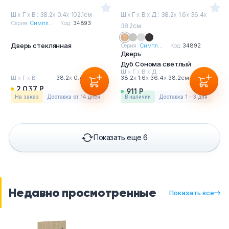
Ш
х
Г
х
В : 38.2
х
0.4
х
102.1см
Ш
х
Г
х
В
х
Д : 38.2
х
1.6
х
36.4
х
Серия:
Симпл...
Код:
34893
38.2см
Дверь стеклянная
Серия:
Симпл...
Код:
34892
Дверь
Дуб Сонома светлый
Ш
х
Г
х
В
х
Д :
Ш
х
Г
х
В :
38.2
х
0.4
х
102.1см
38.2
х
1.6
х
36.4
х
38.2см
2 037 Р
911 Р
На заказ
Доставка от 14 дней
в наличии
Доставка 1 - 3 дня
Показать еще 6
Недавно просмотренные
Показать все