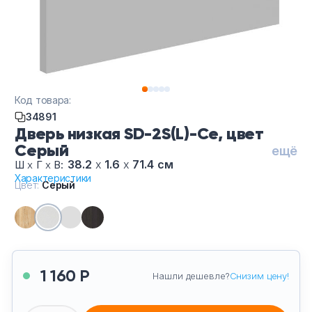
Код товара:
34891
Дверь низкая SD-2S(L)-Се, цвет
Серый
ещё
38.2
х
1.6
х
71.4 см
Ш
х
Г
х
В:
Характеристики
Цвет:
Серый
1 160 Р
Нашли дешевле?
Снизим цену!