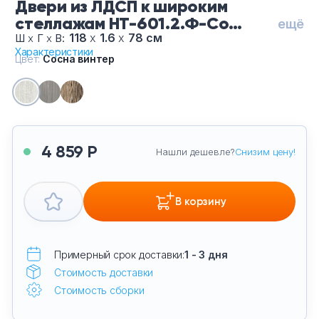
Двери из ЛДСП к широким
стеллажам НТ-601.2.Ф-Со
ещё
винтер, цвет Сосна винтер
118
х
1.6
х
78 см
Ш
х
Г
х
В:
Характеристики
Цвет:
Сосна винтер
4 859 Р
Нашли дешевле?
Снизим цену!
В корзину
Примерный срок доставки:
1 - 3 дня
Стоимость доставки
Стоимость сборки