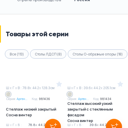
Товары этой серии
Все (113)
Столы ЛДСП (8)
Столы О-образные опоры (18)
Ш
х
Г
х
В : 78.8
х
44.2
х
128.3см
Ш
х
Г
х
В : 39.6
х
44.2
х
205.1см
Серия:
Арген...
Код:
981436
Серия:
Арген...
Код:
981434
Стеллаж высокий узкий
Стеллаж низкий закрытый
закрытый с стеклянным
Сосна винтер
фасадом
Сосна винтер
Ш
х
Г
х
В :
78.8
х
44.2
х
128.3см
Ш
х
Г
х
В :
39.6
х
44.2
х
205.1см