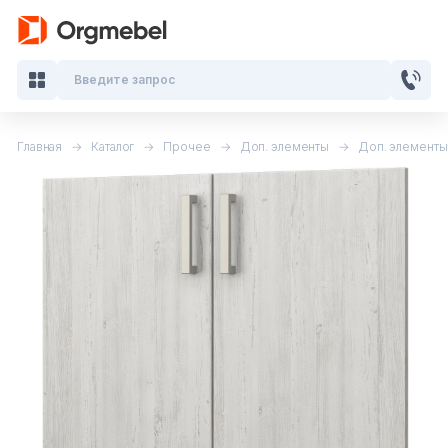
Введите запрос
Главная
Каталог
Прочее
Доп. элементы
Доп. элементы
Кабинеты руководителя
Мебель для персонала
Столы для переговоров
Стойки ресепшн
Офисные кресла и стулья
Офисные столы