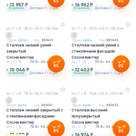
13 957 Р
16 962 Р
в наличии
Доставка 1 - 3 дня
в наличии
Доставка 1 - 3 дня
Ш
х
Г
х
В : 39.6
х
44.2
х
128.3см
Ш
х
Г
х
В : 39.6
х
44.2
х
128.3см
Серия:
Арген...
Код:
981443
Серия:
Арген...
Код:
981445
Стеллаж низкий узкий
Стеллаж низкий узкий с
закрытый
стеклянным фасадом
Сосна винтер
Сосна винтер
Ш
х
Г
х
В :
39.6
х
44.2
х
128.3см
Ш
х
Г
х
В :
39.6
х
44.2
х
128.3см
10 046 Р
12 402 Р
в наличии
Доставка 1 - 3 дня
в наличии
Доставка 1 - 3 дня
Ш
х
Г
х
В : 78.8
х
44.2
х
128.3см
Ш
х
Г
х
В : 78.8
х
44.2
х
205.1см
Серия:
Арген...
Код:
981441
Серия:
Арген...
Код:
981432
Стеллаж низкий закрытый с
Стеллаж высокий
стеклянными фасадами
полузакрытый
Сосна винтер
Сосна винтер
Ш
х
Г
х
В :
78.8
х
44.2
х
128.3см
Ш
х
Г
х
В :
78.8
х
44.2
х
205.1см
18 490 Р
16 974 Р