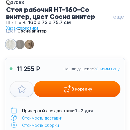
37063
Тумбы офисные
Стол рабочий НТ-160-Со
винтер, цвет Сосна винтер
ещё
Офисные шкафы
160
х
73
х
75.7 см
Ш
х
Г
х
В:
Характеристики
Цвет:
Сосна винтер
Офисные диваны
Сейфы и металлическая мебель
Обеденная зона
11 255 Р
Нашли дешевле?
Снизим цену!
Искусственные растения
В корзину
Кашпо
Примерный срок доставки:
1 - 3 дня
Стоимость доставки
Стоимость сборки