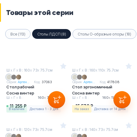
Товары этой серии
Все (113)
Столы ЛДСП (8)
Столы О-образные опоры (18)
Ш
х
Г
х
В : 160
х
73
х
75.7см
Ш
х
Г
х
В : 160
х
110
х
75.7см
Серия:
Арген...
Код:
37063
Серия:
Арген...
Код:
417808
Стол рабочий
Стол эргономичный
Сосна винтер
Сосна винтер
Ш
х
Г
х
В :
160
х
73
х
75.7см
Ш
х
Г
х
В :
160
х
110
х
75.7см
11 255 Р
15 579 Р
в наличии
Доставка 1 - 3 дня
На заказ
Доставка от 14 дней
Ш
х
Г
х
В : 120
х
73
х
75.7см
Ш
х
Г
х
В : 140
х
73
х
75.7см