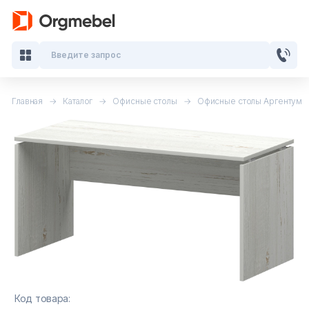
Введите запрос
Главная
Каталог
Офисные столы
Офисные столы Аргентум
Кабинеты руководителя
Мебель для персонала
Столы для переговоров
Стойки ресепшн
Офисные кресла и стулья
Офисные столы
Код товара: