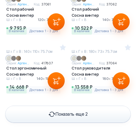
Серия:
Арген...
Код:
37061
Серия:
Арген...
Код:
37062
Стол рабочий
Стол рабочий
Сосна винтер
Сосна винтер
Ш
х
Г
х
В :
120
х
73
х
75.7см
Ш
х
Г
х
В :
140
х
73
х
75.7см
9 793 Р
10 522 Р
в наличии
Доставка 1 - 3 дня
в наличии
Доставка 1 - 3 дня
Ш
х
Г
х
В : 140
х
110
х
75.7см
Ш
х
Г
х
В : 180
х
73
х
75.7см
Серия:
Арген...
Код:
417807
Серия:
Арген...
Код:
37064
Стол эргономичный
Стол руководителя
Сосна винтер
Сосна винтер
Ш
х
Г
х
В :
140
х
110
х
75.7см
Ш
х
Г
х
В :
180
х
73
х
75.7см
14 668 Р
13 558 Р
в наличии
Доставка 1 - 3 дня
в наличии
Доставка 1 - 3 дня
Показать еще 2