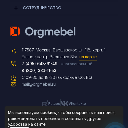
СОТРУДНИЧЕСТВО
Telegram
117587, Москва, Варшавское ш., 118, корп. 1
Max
Бизнес центр Варшавка Sky
на карте
7 (495) 648-61-49
многоканальный
8 (800) 333-11-53
Чат на сайте
С 09-30 до 18-30 (выходные Сб, Вс)
mail@orgmebel.ru
Rutube
VKontakte
8 (495) 183-47-87
По будням с 09:30 до 18:30
Мы используем
cookies
, чтобы сохранять ваш поиск,
рекомендовать
полезное и создавать другие
удобства на сайте