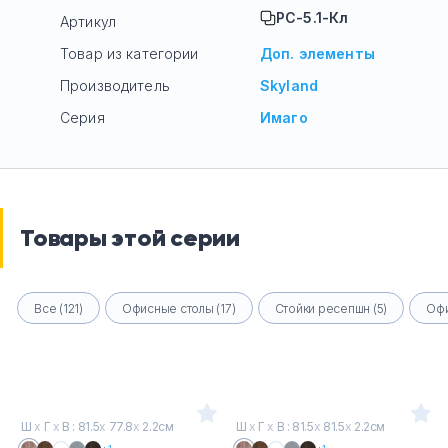
РС-5.1-Кл
Артикул
Товар из категории
Доп. элементы
Производитель
Skyland
Серия
Имаго
Товары этой серии
Все (121)
Офисные столы (17)
Стойки ресепшн (5)
Офи
Ш
х
Г
х
В : 81.5
х
77.8
х
2.2см
Ш
х
Г
х
В : 81.5
х
81.5
х
2.2см