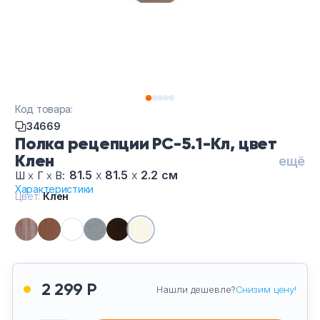
Тумбы офисные
Офисные шкафы
Офисные диваны
Код товара:
Сейфы и металлическая мебель
34669
Полка рецепции РС-5.1-Кл, цвет
Клен
Обеденная зона
ещё
81.5
х
81.5
х
2.2 см
Ш
х
Г
х
В:
Характеристики
Искусственные растения
Цвет:
Клен
Кашпо
2 299 Р
Нашли дешевле?
Снизим цену!