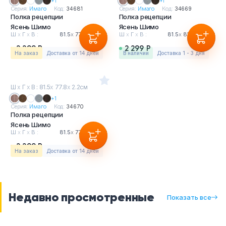
+1
+1
Серия:
Имаго
Код:
34681
Серия:
Имаго
Код:
34669
Полка рецепции
Полка рецепции
Ясень Шимо
Ясень Шимо
Ш
х
Г
х
В :
81.5
х
77.8
х
2.2см
Ш
х
Г
х
В :
81.5
х
81.5
х
2.2см
2 299 Р
2 299 Р
На заказ
Доставка от 14 дней
в наличии
Доставка 1 - 3 дня
Ш
х
Г
х
В : 81.5
х
77.8
х
2.2см
+1
Серия:
Имаго
Код:
34670
Полка рецепции
Ясень Шимо
Ш
х
Г
х
В :
81.5
х
77.8
х
2.2см
2 299 Р
На заказ
Доставка от 14 дней
Недавно просмотренные
Показать все