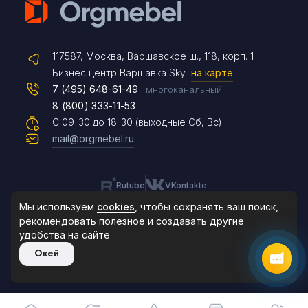
Telegram
117587, Москва, Варшавское ш., 118, корп. 1
Max
Бизнес центр Варшавка Sky
на карте
7 (495) 648-61-49
многоканальный
8 (800) 333-11-53
Чат на сайте
С 09-30 до 18-30 (выходные Сб, Вс)
mail@orgmebel.ru
Rutube
VKontakte
8 (495) 183-47-87
По будням с 09:30 до 18:30
Мы используем
cookies
, чтобы сохранять ваш поиск,
рекомендовать
полезное и создавать другие
удобства на сайте
© 2006-2026. Orgmebel.ru
Окей
Продажа офисной мебели.
Все права защищены.