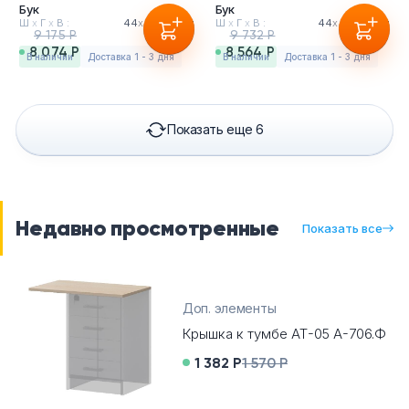
Бук
Бук
Ш
х
Г
х
В :
44
х
45
х
74см
Ш
х
Г
х
В :
44
х
60
х
74см
9 175 Р
9 732 Р
8 074 Р
8 564 Р
в наличии
Доставка 1 - 3 дня
в наличии
Доставка 1 - 3 дня
Показать еще 6
Недавно просмотренные
Показать все
Доп. элементы
Крышка к тумбе АТ-05 А-706.Ф
1 382 Р
1 570 Р