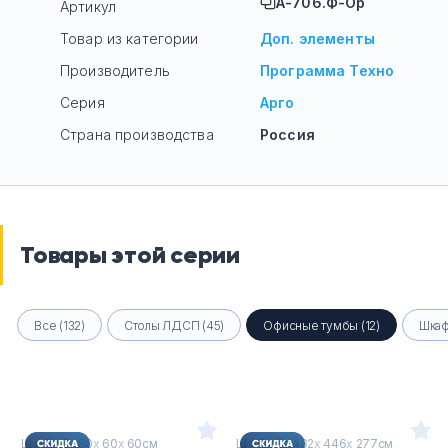
А-706.Ф-Ор
Артикул
Товар из категории
Доп. элементы
Производитель
Программа Техно
Серия
Арго
Страна производства
Россия
Товары этой серии
Все (132)
Столы ЛДСП (45)
Офисные тумбы (12)
Шкаф
Ш
х
Г
х
В : 80
х
60
х
60см
Ш
х
Г
х
В : 432
х
446
х
277см