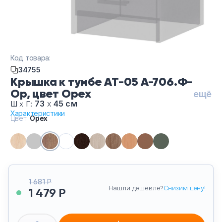
Тумбы офисные
Офисные шкафы
Код товара:
Офисные диваны
34755
Крышка к тумбе АТ-05 А-706.Ф-
Сейфы и металлическая мебель
Ор, цвет Орех
ещё
73
х
45 см
Ш
х
Г:
Обеденная зона
Характеристики
Цвет:
Орех
Искусственные растения
Кашпо
1 681 Р
Нашли дешевле?
Снизим цену!
1 479 Р