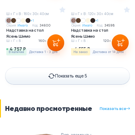
Ш
х
Г
х
В : 160
х
30
х
40см
Ш
х
Г
х
В : 120
х
30
х
40см
+1
+1
Серия:
Имаго
Код:
34600
Серия:
Имаго
Код:
34598
Надставка на стол
Надставка на стол
Ясень Шимо
Ясень Шимо
Ш
х
Г
х
В :
160
х
30
х
40см
Ш
х
Г
х
В :
120
х
30
х
40см
4 757 Р
4 555 Р
в наличии
Доставка 1 - 3 дня
На заказ
Доставка от 14 дней
Показать еще 5
Недавно просмотренные
Показать все
Доп. элементы