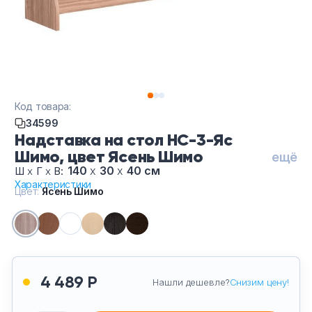
Тумбы офисные
Офисные шкафы
Офисные диваны
Код товара:
Сейфы и металлическая мебель
34599
Надставка на стол НС-3-Яс
Шимо, цвет Ясень Шимо
Обеденная зона
ещё
140
х
30
х
40 см
Ш
х
Г
х
В:
Характеристики
Искусственные растения
Цвет:
Ясень Шимо
Кашпо
4 489 Р
Нашли дешевле?
Снизим цену!