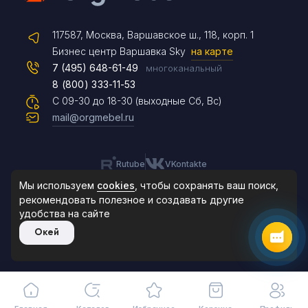
Telegram
117587, Москва, Варшавское ш., 118, корп. 1
Max
Бизнес центр Варшавка Sky
на карте
7 (495) 648-61-49
многоканальный
8 (800) 333-11-53
Чат на сайте
С 09-30 до 18-30 (выходные Сб, Вс)
mail@orgmebel.ru
Rutube
VKontakte
8 (495) 183-47-87
По будням с 09:30 до 18:30
Мы используем
cookies
, чтобы сохранять ваш поиск,
рекомендовать
полезное и создавать другие
удобства на сайте
© 2006-2026. Orgmebel.ru
Окей
Продажа офисной мебели.
Все права защищены.