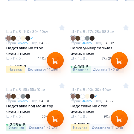
Ш
х
Г
х
В : 140
х
30
х
40см
Ш
х
Г
х
В : 77
х
28
х
68.3см
+1
Серия:
Имаго
Код:
34599
Серия:
Имаго
Код:
34602
Надставка на стол
Полка универсальная
Ясень Шимо
Ясень Шимо
Ш
х
Г
х
В :
140
х
30
х
40см
Ш
х
Г
х
В :
77
х
28
х
68.3см
4 489 Р
4 161 Р
На заказ
Доставка от 14 дней
в наличии
Доставка 1 - 3 дня
Ш
х
Г
х
В : 55
х
55
х
10см
Ш
х
Г
х
В : 90
х
30
х
40см
+1
Серия:
Имаго
Код:
34601
Серия:
Имаго
Код:
34597
Подставка под монитор
Надставка на стол
Ясень Шимо
Ясень Шимо
Ш
х
Г
х
В :
55
х
55
х
10см
Ш
х
Г
х
В :
90
х
30
х
40см
2 294 Р
3 597 Р
в наличии
Доставка 1 - 3 дня
На заказ
Доставка от 14 дней