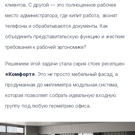
Тумбы офисные
клиентов. С другой — это полноценное рабочее
место администратора, где кипит работа, звонят
Офисные шкафы
телефоны и обрабатываются документы. Как
Офисные диваны
объединить представительскую функцию и жесткие
требования к рабочей эргономике?
Сейфы и металлическая мебель
Решением этой задачи стала серия стоек ресепшен
Обеденная зона
«Комфорт»
. Это не просто мебельный фасад, а
Искусственные растения
продуманная до миллиметра модульная система,
которая позволяет собрать идеальную входную
Кашпо
группу под любую геометрию офиса.