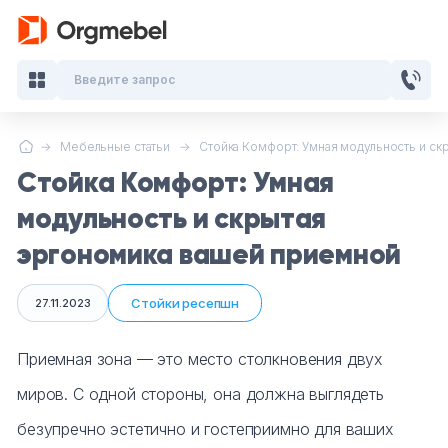
Введите запрос
Мебельные статьи
Стойка Комфорт: Умная модульность и скр
Кабинеты руководителя
Стойка Комфорт: Умная
Мебель для персонала
модульность и скрытая
эргономика вашей приемной
Столы для переговоров
Стойки ресепшн
27.11.2023
Стойки ресепшн
Приемная зона — это место столкновения двух
Офисные кресла и стулья
миров. С одной стороны, она должна выглядеть
Офисные столы
безупречно эстетично и гостеприимно для ваших