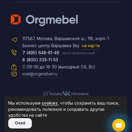
Telegram
117587, Москва, Варшавское ш., 118, корп. 1
Max
Бизнес центр Варшавка Sky
на карте
7 (495) 648-61-49
многоканальный
8 (800) 333-11-53
Чат на сайте
С 09-30 до 18-30 (выходные Сб, Вс)
mail@orgmebel.ru
Rutube
VKontakte
8 (495) 183-47-87
По будням с 09:30 до 18:30
Мы используем
cookies
, чтобы сохранять ваш поиск,
рекомендовать
полезное и создавать другие
удобства на сайте
© 2006-2026. Orgmebel.ru
Окей
Продажа офисной мебели.
Все права защищены.