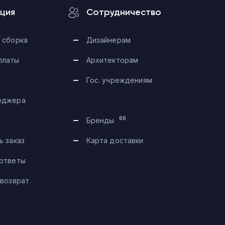
ция
Сотрудничество
 сборка
Дизайнерам
платы
Архитекторам
Гос. учреждениям
еджера
Telegram
66
и
Бренды
Max
ь заказ
Карта доставки
 ответы
Чат на сайте
 возврат