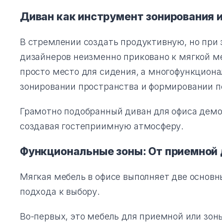
Тумбы офисные
Диван как инструмент зонирования 
Офисные шкафы
В стремлении создать продуктивную, но при
дизайнеров неизменно приковано к мягкой м
Офисные диваны
просто место для сидения, а многофункцион
зонировании пространства и формировании п
Сейфы и металлическая
мебель
Грамотно подобранный диван для офиса демон
создавая гостеприимную атмосферу.
Обеденная зона
Функциональные зоны: От приемной 
Искусственные растения
Мягкая мебель в офисе выполняет две основны
Кашпо
подхода к выбору.
Во-первых, это мебель для приемной или зон