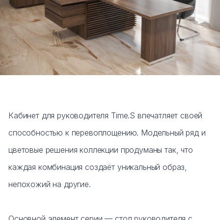
Тумбы офисные
Офисные шкафы
Офисные диваны
Сейфы и металлическая мебель
Обеденная зона
Кабинет для руководителя Time.S впечатляет своей
способностью к перевоплощению. Модельный ряд и
Искусственные растения
цветовые решения коллекции продуманы так, что
Кашпо
каждая комбинация создаёт уникальный образ,
непохожий на другие.
Основной элемент серии — стол руководителя с