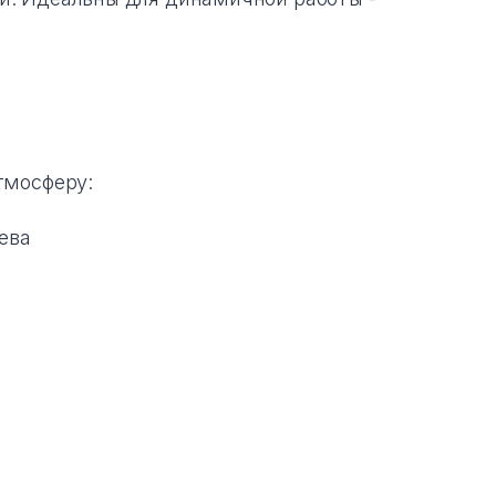
тмосферу:
ева