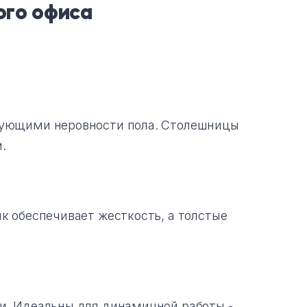
ого офиса
рующими неровности пола. Столешницы
.
к обеспечивает жесткость, а толстые
и. Идеальны для динамичной работы -