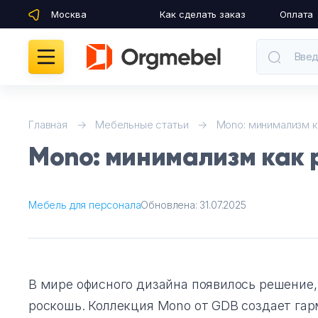
Москва
Как сделать заказ
Оплата
Введ
Кабинеты руководителя
Главная
Мебельные статьи
Mono: минимализм 
Mono: минимализм как
Мебель для персонала
Столы для переговоров
Мебель для персонала
Обновлена:
31.07.2025
Стойки ресепшн
Офисные кресла и стулья
В мире офисного дизайна появилось решение,
Офисные столы
роскошь. Коллекция Mono от GDB создает гар