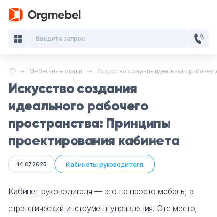
Введите запрос
Мебельные статьи
Искусство создания идеального рабочего 
Кабинеты руководителя
Искусство создания
Мебель для персонала
идеального рабочего
пространства: Принципы
Столы для переговоров
проектирования кабинета
Стойки ресепшн
Кабинеты руководителя
14.07.2025
Офисные кресла и стулья
Кабинет руководителя — это не просто мебель, а
Офисные столы
стратегический инструмент управления. Это место,