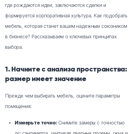
Тумбы офисные
где рождаются идеи, заключаются сделки и
формируется корпоративная культура. Как подобрать
Офисные шкафы
мебель, которая станет вашим надежным союзником
Офисные диваны
в бизнесе? Рассказываем о ключевых принципах
выбора.
Сейфы и металлическая мебель
Обеденная зона
1. Начните с анализа пространства:
размер имеет значение
Искусственные растения
Прежде чем выбирать мебель, оцените параметры
Кашпо
помещения:
Измерьте точно:
Снимите замеры с точностью
до сантиметра, учитывая дверные проемы, окна и