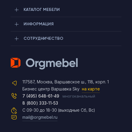
КАТАЛОГ МЕБЕЛИ
ИНФОРМАЦИЯ
СОТРУДНИЧЕСТВО
Telegram
117587, Москва, Варшавское ш., 118, корп. 1
Max
Бизнес центр Варшавка Sky
на карте
7 (495) 648-61-49
многоканальный
8 (800) 333-11-53
Чат на сайте
С 09-30 до 18-30 (выходные Сб, Вс)
mail@orgmebel.ru