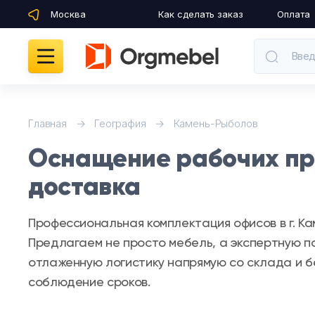
Москва
Как сделать заказ
Оплата
Введ
Кабинеты руководителя
Главная
География
Камень-Рыболов
Оснащение рабочих про
Мебель для персонала
доставка
Столы для переговоров
Профессиональная комплектация офисов в г. К
Стойки ресепшн
Предлагаем не просто мебель, а экспертную п
отлаженную логистику напрямую со склада и бе
Офисные кресла и стулья
соблюдение сроков.
Офисные столы