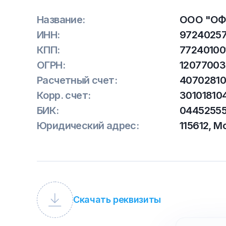
Название:
ООО "ОФ
ИНН:
9724025
КПП:
77240100
ОГРН:
1207700
Расчетный счет:
40702810
Корр. счет:
30101810
БИК:
0445255
Юридический адрес:
115612, М
Скачать реквизиты