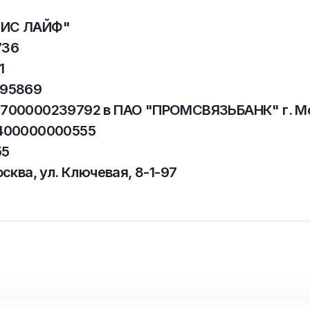
ИС ЛАЙФ"
736
1
395869
700000239792 в ПАО "ПРОМСВЯЗЬБАНК" г. М
400000000555
55
осква, ул. Ключевая, 8-1-97