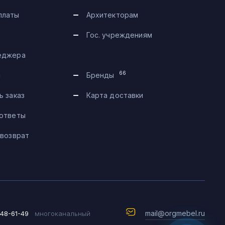
платы
Архитекторам
Гос. учреждениям
еджера
Telegram
66
и
Бренды
Max
ь заказ
Карта доставки
 ответы
Чат на сайте
 возврат
8 (495) 183-47-87
По будням с 09:30 до 18:30
mail@orgmebel.ru
648-61-49
многоканальный