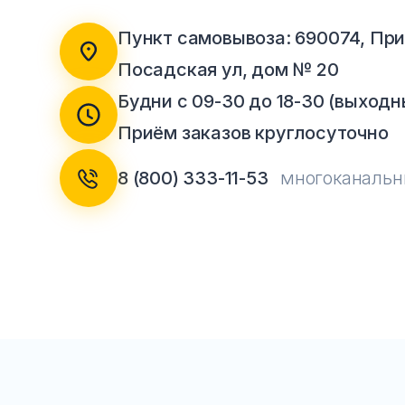
Тумбы офисные
Пункт самовывоза: 690074, При
Посадская ул, дом № 20
Офисные шкафы
Будни с 09-30 до 18-30 (выходны
Офисные диваны
Приём заказов круглосуточно
Сейфы и металлическая
8 (800) 333-11-53
многоканаль
мебель
Обеденная зона
Искусственные растения
Кашпо