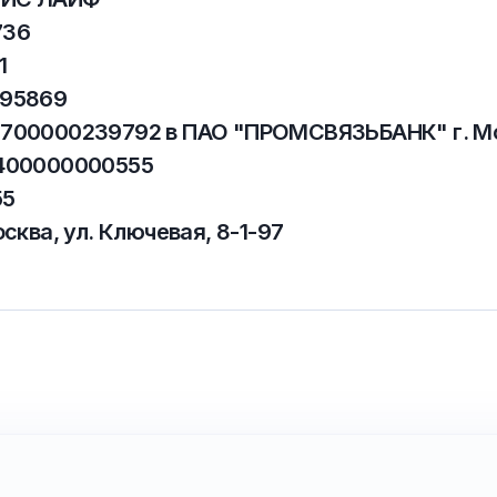
736
1
395869
700000239792 в ПАО "ПРОМСВЯЗЬБАНК" г. М
400000000555
55
осква, ул. Ключевая, 8-1-97