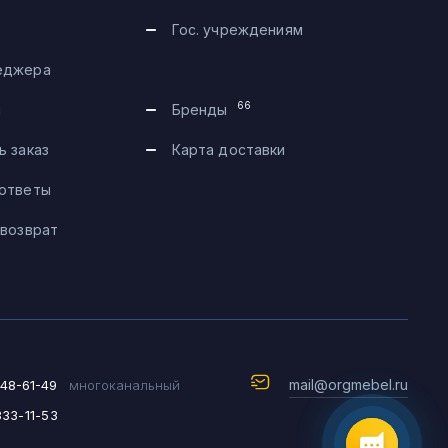
Гос. учреждениям
еджера
Telegram
66
и
Бренды
Max
ь заказ
Карта доставки
 ответы
Чат на сайте
 возврат
8 (495) 183-47-87
По будням с 09:30 до 18:30
mail@orgmebel.ru
648-61-49
многоканальный
333-11-53