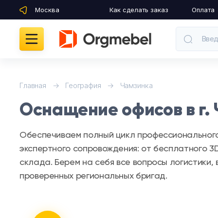
Москва
Как сделать заказ
Оплата
Введ
Кабинеты руководителя
Главная
География
Чамзинка
Оснащение офисов в г. 
Мебель для персонала
Столы для переговоров
Обеспечиваем полный цикл профессионального 
экспертного сопровождения: от бесплатного 3
Стойки ресепшн
склада. Берем на себя все вопросы логистики
проверенных региональных бригад.
Офисные кресла и стулья
Офисные столы