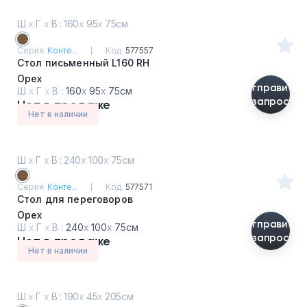
Ш
х
Г
х
В : 160
х
95
х
75см
Серия:
Конте...
Код:
577557
Стол письменный L160 RH
Орех
Отправить
Ш
х
Г
х
В :
160
х
95
х
75см
запрос
Нет в продаже
Нет в наличии
Ш
х
Г
х
В : 240
х
100
х
75см
Серия:
Конте...
Код:
577571
Стол для переговоров
Орех
Отправить
Ш
х
Г
х
В :
240
х
100
х
75см
запрос
Нет в продаже
Нет в наличии
Ш
х
Г
х
В : 190
х
45
х
205см