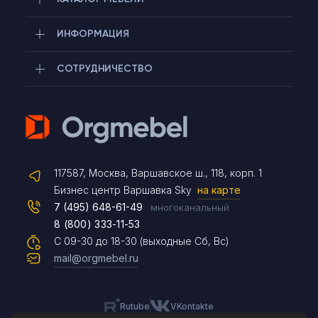
ИНФОРМАЦИЯ
СОТРУДНИЧЕСТВО
Telegram
117587, Москва, Варшавское ш., 118, корп. 1
Max
Бизнес центр Варшавка Sky
на карте
7 (495) 648-61-49
многоканальный
8 (800) 333-11-53
Чат на сайте
С 09-30 до 18-30 (выходные Сб, Вс)
mail@orgmebel.ru
Rutube
VKontakte
8 (495) 183-47-87