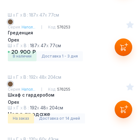
Ш
х
Г
х
В : 187
х
47
х
77см
Серия:
Напол...
Код:
576253
Греденция
Орех
Ш
х
Г
х
В :
187
х
47
х
77см
20 900 Р
в наличии
Доставка 1 - 3 дня
Ш
х
Г
х
В : 192
х
48
х
204см
Серия:
Напол...
Код:
576255
Шкаф с гардеробом
Орех
Ш
х
Г
х
В :
192
х
48
х
204см
Нет в продаже
На заказ
Доставка от 14 дней
Ш
х
Г
х
В : 120
х
60
х
43см