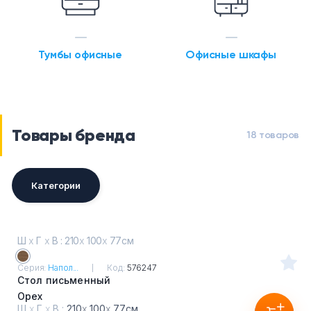
Тумбы офисные
Офисные шкафы
Товары бренда
18 товаров
Категории
Ш
х
Г
х
В : 210
х
100
х
77см
Серия:
Напол...
Код:
576247
Стол письменный
Орех
Ш
х
Г
х
В :
210
х
100
х
77см