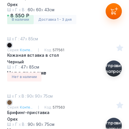
Орех
Ш
х
Г
х
В :
60
х
60
х
43см
8 550 Р
в наличии
Доставка 1 - 3 дня
Ш
х
Г : 47
х
85см
Серия:
Конте...
Код:
577561
Кожаная вставка в стол
Черный
Отправить
Ш
х
Г :
47
х
85см
запрос
Нет в продаже
Нет в наличии
Ш
х
Г
х
В : 90
х
90
х
75см
Серия:
Конте...
Код:
577563
Брифинг-приставка
Орех
Отправить
Ш
х
Г
х
В :
90
х
90
х
75см
запрос