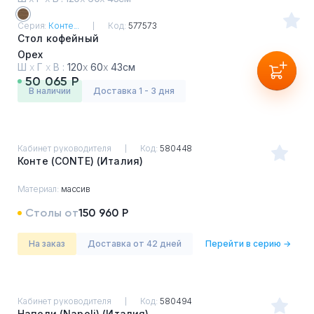
Серия:
Конте...
Код:
577573
Стол кофейный
Орех
Ш
х
Г
х
В :
120
х
60
х
43см
50 065 Р
в наличии
Доставка 1 - 3 дня
Кабинет руководителя
Код:
580448
Конте (CONTE) (Италия)
Материал:
массив
Столы от
150 960 Р
На заказ
Доставка от 42 дней
Перейти в серию →
Кабинет руководителя
Код:
580494
Наполи (Napoli) (Италия)