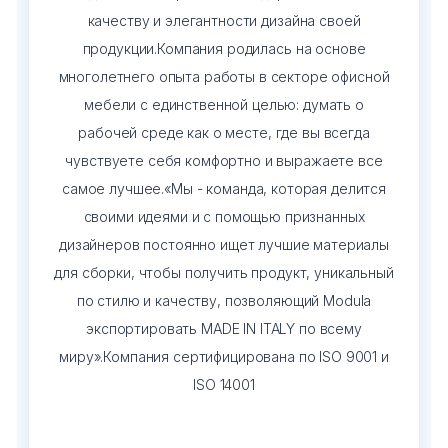
Тумбы офисные
качеству и элегантности дизайна своей
продукции.Компания родилась на основе
Офисные шкафы
многолетнего опыта работы в секторе офисной
мебели с единственной целью: думать о
Офисные диваны
рабочей среде как о месте, где вы всегда
чувствуете себя комфортно и выражаете все
Сейфы и металлическая мебель
самое лучшее.«Мы - команда, которая делится
своими идеями и с помощью признанных
Обеденная зона
дизайнеров постоянно ищет лучшие материалы
для сборки, чтобы получить продукт, уникальный
Искусственные растения
по стилю и качеству, позволяющий Modula
Кашпо
экспортировать MADE IN ITALY по всему
миру».Компания сертифицирована по ISO 9001 и
ISO 14001