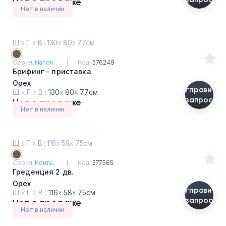
Нет в продаже
Нет в наличии
Ш
х
Г
х
В : 130
х
80
х
77см
Серия:
Напол...
Код:
576249
Брифинг - приставка
Орех
Отправить
Ш
х
Г
х
В :
130
х
80
х
77см
запрос
Нет в продаже
Нет в наличии
Ш
х
Г
х
В : 116
х
58
х
75см
Серия:
Конте...
Код:
577565
Греденция 2 дв.
Орех
Отправить
Ш
х
Г
х
В :
116
х
58
х
75см
запрос
Нет в продаже
Нет в наличии