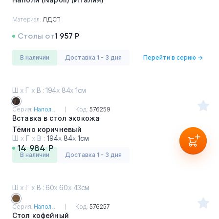
Материал:
ЛДСП
Столы от
1 957 Р
в наличии
Доставка 1 - 3 дня
Перейти в серию →
Ш
х
Г
х
В : 194
х
84
х
1см
Серия:
Напол...
Код:
576259
Вставка в стол экокожа
Тёмно коричневый
Ш
х
Г
х
В :
194
х
84
х
1см
14 984 Р
в наличии
Доставка 1 - 3 дня
Ш
х
Г
х
В : 60
х
60
х
43см
Серия:
Напол...
Код:
576257
Стол кофейный