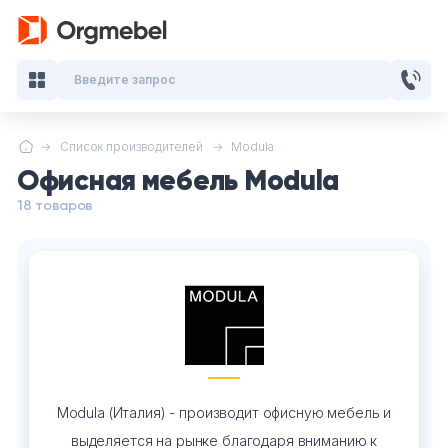
Введите запрос
Список производителей
Modula
Кабинеты руководителя
Офисная мебель Modula
Мебель для персонала
18 товаров
Столы для переговоров
Стойки ресепшн
Офисные кресла и стулья
Офисные столы
Modula (Италия) - производит офисную мебель и
выделяется на рынке благодаря вниманию к