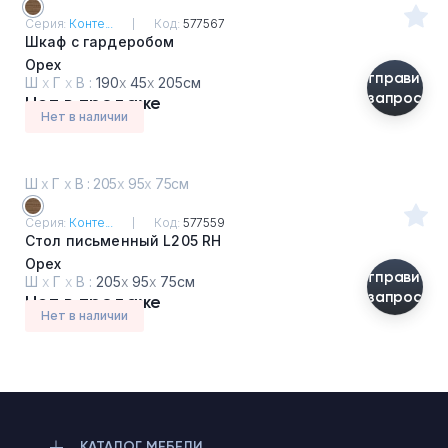
Серия:
Конте...
Код:
577567
Шкаф с гардеробом
Орех
Отправить
Ш
х
Г
х
В :
190
х
45
х
205см
запрос
Нет в продаже
Нет в наличии
Ш
х
Г
х
В : 205
х
95
х
75см
Серия:
Конте...
Код:
577559
Стол письменный L205 RH
Орех
Отправить
Ш
х
Г
х
В :
205
х
95
х
75см
запрос
Нет в продаже
Нет в наличии
КАТАЛОГ МЕБЕЛИ