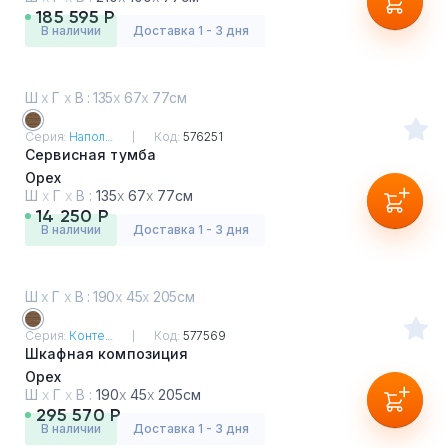
185 595 Р
в наличии
Доставка 1 - 3 дня
Ш
х
Г
х
В : 135
х
67
х
77см
Серия:
Напол...
Код:
576251
Cервисная тумба
Орех
Ш
х
Г
х
В :
135
х
67
х
77см
14 250 Р
в наличии
Доставка 1 - 3 дня
Ш
х
Г
х
В : 190
х
45
х
205см
Серия:
Конте...
Код:
577569
Шкафная композиция
Орех
Ш
х
Г
х
В :
190
х
45
х
205см
295 570 Р
в наличии
Доставка 1 - 3 дня