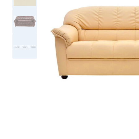
Тумбы офисные
Офисные шкафы
Офисные диваны
Сейфы и металлическая
мебель
Обеденная зона
Искусственные растения
Кашпо