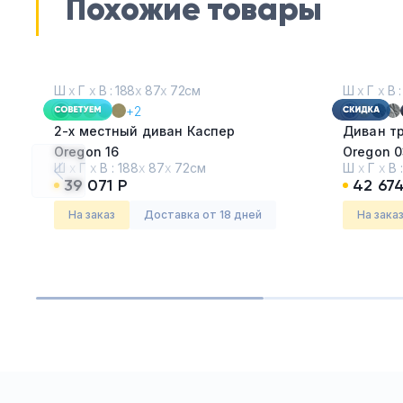
Похожие товары
Ш
х
Г
х
В : 188
х
87
х
72см
Ш
х
Г
х
В :
+2
2-х местный диван Каспер
Диван т
Oregon 16
Oregon 0
Ш
х
Г
х
В :
188
х
87
х
72см
Ш
х
Г
х
В 
39 071 Р
42 674
Серия:
Каспер
Серия:
Б
На заказ
Доставка от 18 дней
На зака