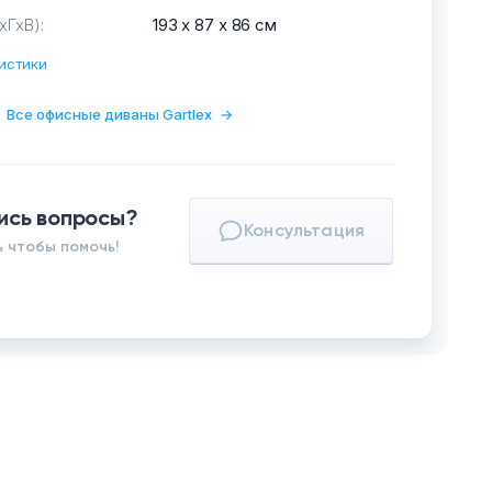
хГхВ):
193 х 87 х 86 см
истики
Все офисные диваны Gartlex
→
ись вопросы?
Консультация
 чтобы помочь!