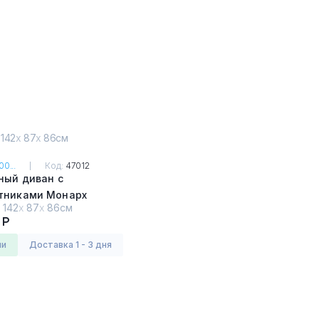
 142
х
87
х
86см
0...
Код:
47012
ный диван с
тниками Монарх
:
142
х
87
х
86см
2
 Р
ии
Доставка 1 - 3 дня