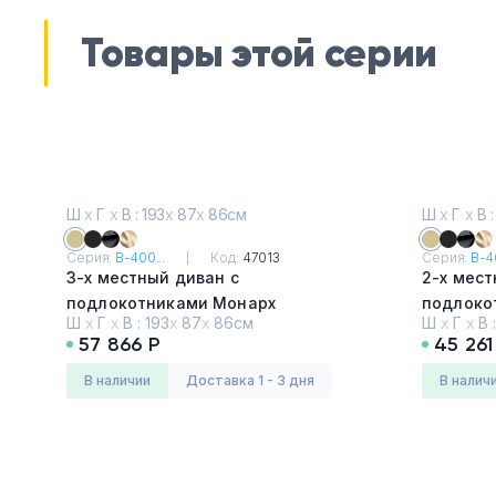
Товары этой серии
Ш
х
Г
х
В : 193
х
87
х
86см
Ш
х
Г
х
В :
Серия:
В-400...
Код:
47013
Серия:
В-40
3-х местный диван с
2-х мест
подлокотниками Монарх
подлоко
Ш
х
Г
х
В :
193
х
87
х
86см
Ш
х
Г
х
В 
Oregon 12
Oregon 1
57 866 Р
45 261
в наличии
Доставка 1 - 3 дня
в налич