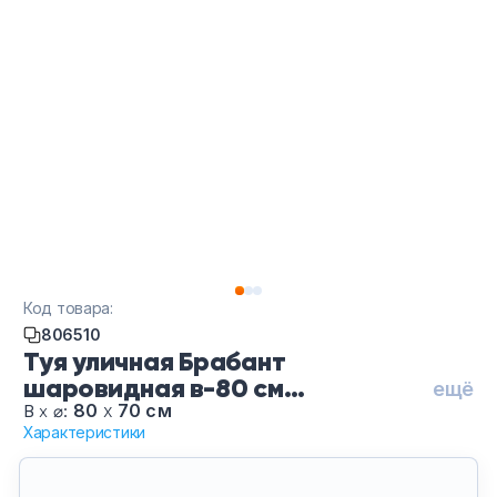
Код товара:
806510
Туя уличная Брабант
шаровидная в-80 см
ещё
10.0224074/2N, высота 80 см.
80
х
70 см
В
х
⌀:
Характеристики