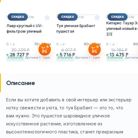
В
х
⌀ : 70
х
65см
В
х
⌀ : 90
х
35см
В
х
⌀ : 90
х
40см
Кипарис Тауэр Э
Лавр круглый с UV-
Туя уличная Брабант
уличный новый в
фильтром уличный
пушистая
2/2
В
х
⌀ :
70
х
65см
В
х
⌀ :
90
х
35см
В
х
⌀ :
90
30 239 Р
6 017 Р
14 184 Р
28 727 Р
5 716 Р
13 475 Р
в наличии
Доставка 1 - 3 дня
в наличии
Доставка 1 - 3 дня
в наличии
Доставка 
Описание
Если вы хотите добавить в свой интерьер или экстерьер
нотку свежести и уюта, то туя Брабант — это то, что
вам нужно. Это пушистое шаровидное уличное
искусственное растение, изготовленное из
высокотехнологичного пластика, станет прекрасным