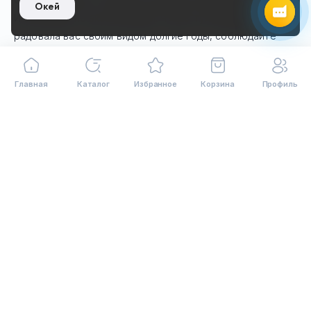
Окей
Инструкция по эксплуатации: Чтобы туя Брабант
радовала вас своим видом долгие годы, соблюдайте
следующие правила:
Температурный режим эксплуатации и хранения: от
Главная
Каталог
Избранное
Корзина
Профиль
-5 °C до +25 °C, транспортировки: от -20 °C до +30
°C.
Относительная влажность воздуха: 60–65%.
При транспортировке не вскрывайте упаковку.
Монтаж изделий должен производиться
сертифицированным персоналом.
В процессе эксплуатации избегайте механических
воздействий, полива, воздействия химических
веществ и прямых солнечных лучей.
Уход: сухая и влажная уборка с применением
нейтральных моющих средств.
Обращайтесь с растением бережно.