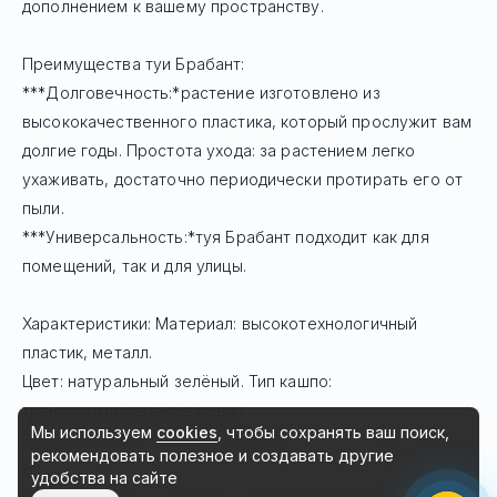
дополнением к вашему пространству.
Преимущества туи Брабант:
***Долговечность:*растение изготовлено из
высококачественного пластика, который прослужит вам
Telegram
долгие годы. Простота ухода: за растением легко
ухаживать, достаточно периодически протирать его от
пыли.
Max
***Универсальность:*туя Брабант подходит как для
помещений, так и для улицы.
Чат на сайте
Характеристики: Материал: высокотехнологичный
пластик, металл.
Цвет: натуральный зелёный. Тип кашпо:
8 (495) 183-47-87
транспортировочное кашпо.
По будням с 09:30 до 18:30
Мы используем
cookies
, чтобы сохранять ваш поиск,
Размеры: высота — 80 см, диаметр — 70 см. Вес: 4,175
рекомендовать
полезное и создавать другие
кг.
удобства на сайте
Объём: 0,046 м³. Габариты коробки: 80х25х23 см.