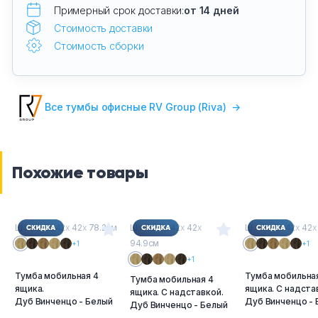
Примерный срок доставки:
от 14 дней
Стоимость доставки
Стоимость сборки
Все тумбы офисные RV Group (Riva)
→
Похожие товары
Ш
х
Г
х
В : 42
х
42
х
78.2см
Ш
х
Г
х
В : 42
х
42
х
Ш
х
Г
х
В : 42
х
42
х
94.9см
+1
+1
+1
Тумба мобильная 4
Тумба мобильна
Тумба мобильная 4
ящика.
ящика. С надста
ящика. С надставкой.
Дуб Винченцо - Белый
Дуб Винченцо -
Дуб Винченцо - Белый