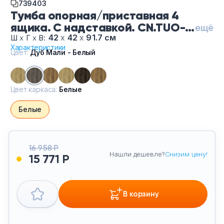
739403
Тумба опорная/приставная 4
ящика. С надставкой. CN.TUO-
ещё
003 W, цвет Дуб Мали - Белый,
42
х
42
х
91.7 см
Ш
х
Г
х
В:
Характеристики
цвет каркаса Белые
Цвет:
Дуб Мали - Белый
Цвет каркаса:
Белые
Белые
16 958 Р
Нашли дешевле?
Снизим цену!
15 771 Р
В корзину