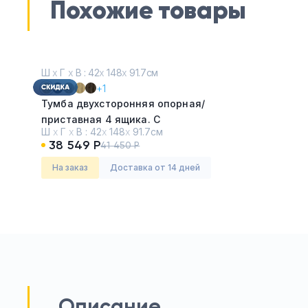
Похожие товары
Ш
х
Г
х
В : 42
х
148
х
91.7см
+1
Тумба двухсторонняя опорная/
приставная 4 ящика. С
Ш
х
Г
х
В :
42
х
148
х
91.7см
надставкой.
38 549 Р
41 450 Р
Серия:
Концепт (CONCEPT)
Дуб Винченцо - Белый
На заказ
Доставка от 14 дней
Описание