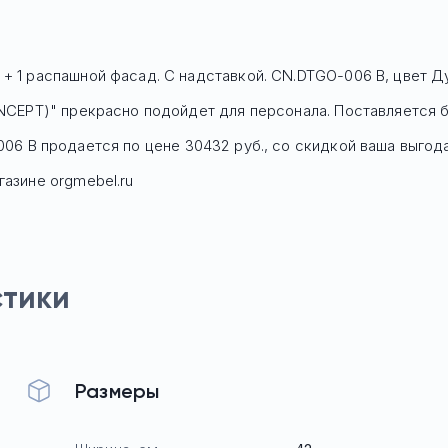
 + 1 распашной фасад. С надставкой. CN.DTGO-006 B, цвет Д
ONCEPT)" прекрасно подойдет для персонала. Поставляется б
006 B
продается по цене
30432
руб
., со скидкой ваша выгод
газине orgmebel.ru
стики
Размеры