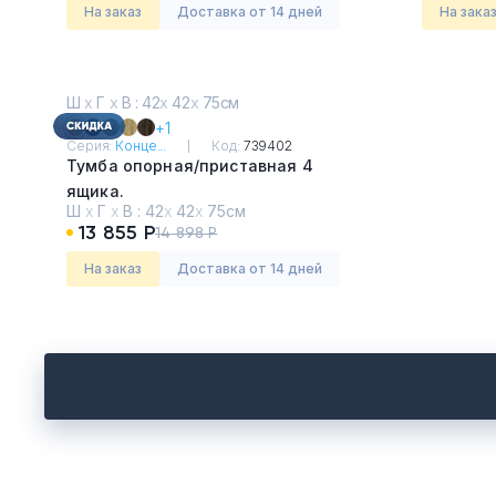
На заказ
Доставка от 14 дней
На зака
Ш
х
Г
х
В : 42
х
42
х
75см
+1
Серия:
Конце...
Код:
739402
Тумба опорная/приставная 4
ящика.
Ш
х
Г
х
В :
42
х
42
х
75см
Дуб Винченцо - Белый
13 855 Р
14 898 Р
На заказ
Доставка от 14 дней