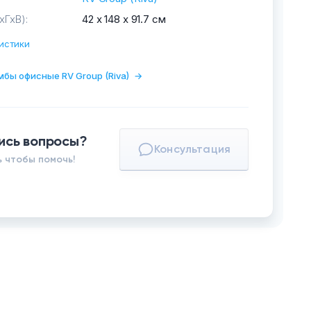
хГхВ):
42 х 148 х 91.7 см
истики
мбы офисные RV Group (Riva)
→
ись вопросы?
Консультация
 чтобы помочь!