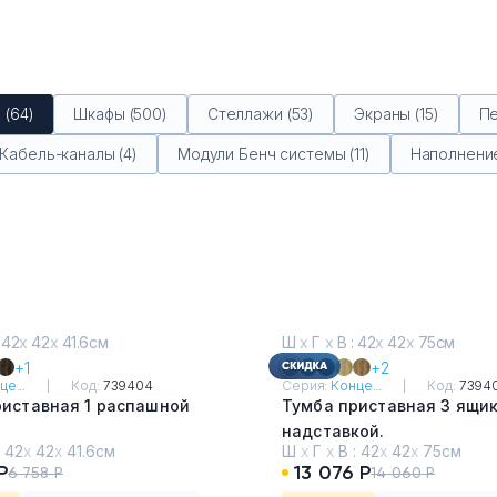
(64)
Шкафы (500)
Стеллажи (53)
Экраны (15)
Пе
Кабель-каналы (4)
Модули Бенч системы (11)
Наполнение
 42
х
42
х
41.6см
Ш
х
Г
х
В : 42
х
42
х
75см
+1
+2
це...
Код:
739404
Серия:
Конце...
Код:
7394
риставная 1 распашной
Тумба приставная 3 ящик
надставкой.
:
42
х
42
х
41.6см
Ш
х
Г
х
В :
42
х
42
х
75см
ченцо - Белый
Кобо
Р
13 076 Р
6 758 Р
14 060 Р