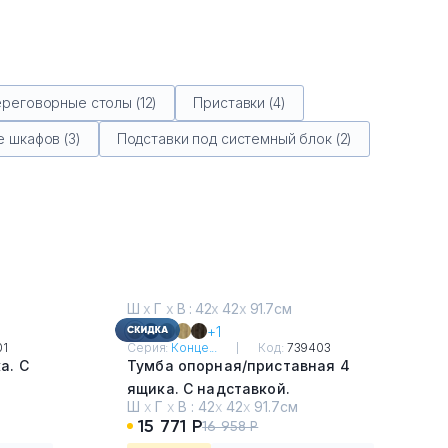
реговорные столы (12)
Приставки (4)
 шкафов (3)
Подставки под системный блок (2)
Ш
х
Г
х
В : 42
х
42
х
91.7см
+1
01
Серия:
Конце...
Код:
739403
а. С
Тумба опорная/приставная 4
ящика. С надставкой.
Ш
х
Г
х
В :
42
х
42
х
91.7см
Дуб Винченцо - Белый
15 771 Р
16 958 Р