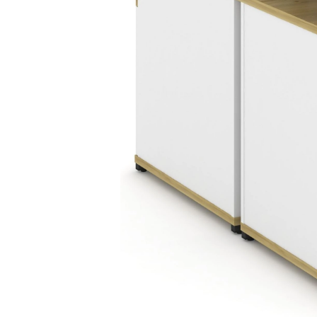
Тумбы офисные
Офисные шкафы
Офисные диваны
Сейфы и металлическая
мебель
Обеденная зона
Искусственные растения
Кашпо