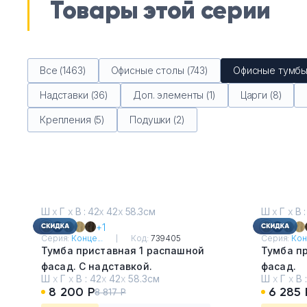
Товары этой серии
Все (1463)
Офисные столы (743)
Офисные тумбы 
Надставки (36)
Доп. элементы (1)
Царги (8)
Крепления (5)
Подушки (2)
Ш
х
Г
х
В : 42
х
42
х
58.3см
Ш
х
Г
х
В :
+1
Серия:
Конце...
Код:
739405
Серия:
Кон
Тумба приставная 1 распашной
Тумба п
фасад. С надставкой.
фасад.
Ш
х
Г
х
В :
42
х
42
х
58.3см
Ш
х
Г
х
В 
Дуб Винченцо - Белый
Дуб Вин
8 200 Р
6 285 
8 817 Р