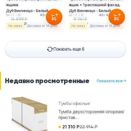
ящика.
ящик + 1 распашной фасад.
Дуб Винченцо - Белый
Дуб Винченцо - Белый
Ш
х
Г
х
В :
42
х
42
х
75см
Ш
х
Г
х
В :
42
х
42
х
58.3см
14 898 Р
9 741 Р
13 855 Р
9 059 Р
На заказ
Доставка от 14 дней
На заказ
Доставка от 14 дней
Показать еще 6
Недавно просмотренные
Показать все
Тумбы офисные
Тумба двухсторонняя опорная/
пристав...
21 310 Р
22 914 Р