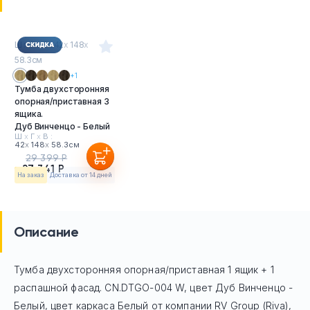
Ш
х
Г
х
В : 42
х
148
х
58.3см
+1
Тумба двухсторонняя
опорная/приставная 3
ящика.
Дуб Винченцо - Белый
Ш
х
Г
х
В :
42
х
148
х
58.3см
29 399 Р
27 341 Р
На заказ
Доставка от 14 дней
Описание
Тумба двухсторонняя опорная/приставная 1 ящик + 1
распашной фасад. CN.DTGO-004 W, цвет Дуб Винченцо -
Белый, цвет каркаса Белый
от компании RV Group (Riva),