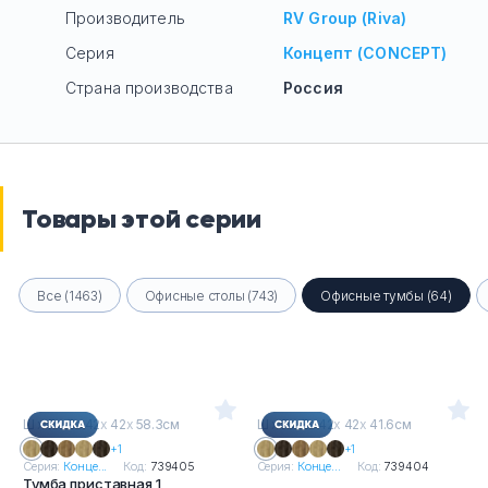
Производитель
RV Group (Riva)
Серия
Концепт (CONCEPT)
Страна производства
Россия
Товары этой серии
Все (1463)
Офисные столы (743)
Офисные тумбы (64)
Ш
х
Г
х
В : 42
х
42
х
58.3см
Ш
х
Г
х
В : 42
х
42
х
41.6см
+1
+1
Серия:
Конце...
Код:
739405
Серия:
Конце...
Код:
739404
Тумба приставная 1